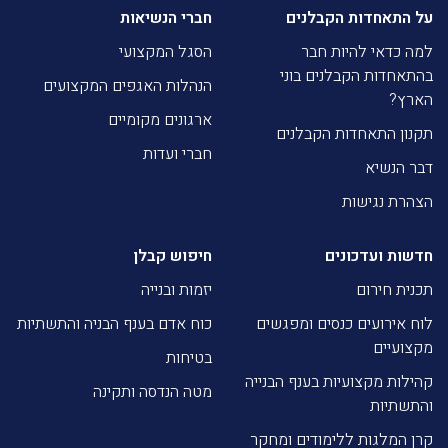
על התאחדות הקבלנים
חברי הנשיאות
למה כדאי להיות חבר
הסגל המקצועי
בהתאחדות הקבלנים בוני
הנהלות האגפים המקצועים
הארץ?
ארגונים מקומיים
תקנון התאחדות הקבלנים
חברי ועדות
דבר הנשיא
הצהרת נגישות
חדשות ועדכונים
חיפוש קבלן
תכנית חירום
יזמות ובנייה
לוח אירועים כנסים ומפגשים
כוח אדם בענף הבניה והתשתיות
מקצועיים
בטיחות
קהילות מקצועיות בענף הבנייה
מטה הנדסה ותקינה
והתשתיות
קרן המלגות ללימודים ומחקר