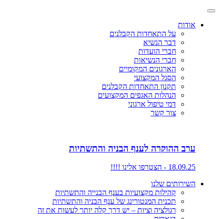
אודות
על התאחדות הקבלנים
דבר הנשיא
חברי הועדות
חברי הנשיאות
הארגונים המקומיים
הסגל המקצועי
תקנון התאחדות הקבלנים
הנהלות האגפים המקצועים
דמי טיפול ארגוני
צור קשר
ערב ההוקרה לענף הבניה והתשתיות
18.09.25 - הצטרפו אלינו !!!!
השירותים שלנו
קהילות מקצועיות בענף הבנייה והתשתיות
תכנית המנטורינג של ענף הבניה והתשתיות
רגולציה וציות – יש דרך קלה יותר לעשות את זה
בנארית