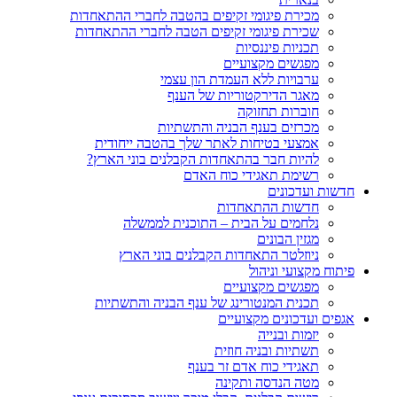
מכירת פיגומי זקיפים בהטבה לחברי ההתאחדות
שכירת פיגומי זקיפים הטבה לחברי ההתאחדות
תכניות פיננסיות
מפגשים מקצועיים
ערבויות ללא העמדת הון עצמי
מאגר הדירקטוריות של הענף
חוברות תחזוקה
מכרזים בענף הבניה והתשתיות
אמצעי בטיחות לאתר שלך בהטבה ייחודית
להיות חבר בהתאחדות הקבלנים בוני הארץ?
רשימת תאגידי כוח האדם
חדשות ועדכונים
חדשות ההתאחדות
נלחמים על הבית – התוכנית לממשלה
מגזין הבונים
ניוזלטר התאחדות הקבלנים בוני הארץ
פיתוח מקצועי וניהול
מפגשים מקצועיים
תכנית המנטורינג של ענף הבניה והתשתיות
אגפים ועדכונים מקצועיים
יזמות ובנייה
תשתיות ובניה חוזית
תאגידי כוח אדם זר בענף
מטה הנדסה ותקינה