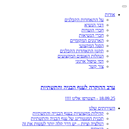
אודות
על התאחדות הקבלנים
דבר הנשיא
חברי הועדות
חברי הנשיאות
הארגונים המקומיים
הסגל המקצועי
תקנון התאחדות הקבלנים
הנהלות האגפים המקצועים
דמי טיפול ארגוני
צור קשר
ערב ההוקרה לענף הבניה והתשתיות
18.09.25 - הצטרפו אלינו !!!!
השירותים שלנו
קהילות מקצועיות בענף הבנייה והתשתיות
תכנית המנטורינג של ענף הבניה והתשתיות
רגולציה וציות – יש דרך קלה יותר לעשות את זה
בנארית