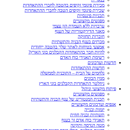
מכירת פיגומי זקיפים בהטבה לחברי ההתאחדות
שכירת פיגומי זקיפים הטבה לחברי ההתאחדות
תכניות פיננסיות
מפגשים מקצועיים
ערבויות ללא העמדת הון עצמי
מאגר הדירקטוריות של הענף
חוברות תחזוקה
מכרזים בענף הבניה והתשתיות
אמצעי בטיחות לאתר שלך בהטבה ייחודית
להיות חבר בהתאחדות הקבלנים בוני הארץ?
רשימת תאגידי כוח האדם
חדשות ועדכונים
חדשות ההתאחדות
נלחמים על הבית – התוכנית לממשלה
מגזין הבונים
ניוזלטר התאחדות הקבלנים בוני הארץ
פיתוח מקצועי וניהול
מפגשים מקצועיים
תכנית המנטורינג של ענף הבניה והתשתיות
אגפים ועדכונים מקצועיים
יזמות ובנייה
תשתיות ובניה חוזית
תאגידי כוח אדם זר בענף
מטה הנדסה ותקינה