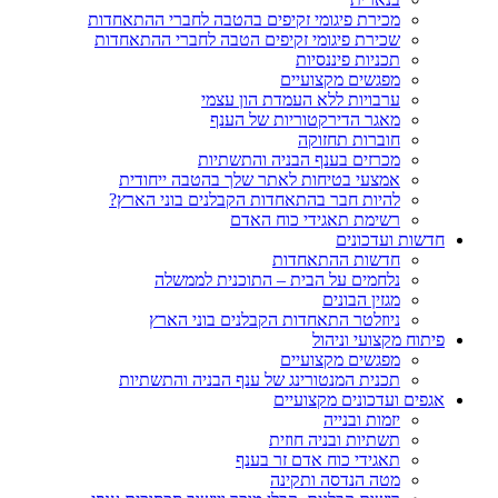
מכירת פיגומי זקיפים בהטבה לחברי ההתאחדות
שכירת פיגומי זקיפים הטבה לחברי ההתאחדות
תכניות פיננסיות
מפגשים מקצועיים
ערבויות ללא העמדת הון עצמי
מאגר הדירקטוריות של הענף
חוברות תחזוקה
מכרזים בענף הבניה והתשתיות
אמצעי בטיחות לאתר שלך בהטבה ייחודית
להיות חבר בהתאחדות הקבלנים בוני הארץ?
רשימת תאגידי כוח האדם
חדשות ועדכונים
חדשות ההתאחדות
נלחמים על הבית – התוכנית לממשלה
מגזין הבונים
ניוזלטר התאחדות הקבלנים בוני הארץ
פיתוח מקצועי וניהול
מפגשים מקצועיים
תכנית המנטורינג של ענף הבניה והתשתיות
אגפים ועדכונים מקצועיים
יזמות ובנייה
תשתיות ובניה חוזית
תאגידי כוח אדם זר בענף
מטה הנדסה ותקינה