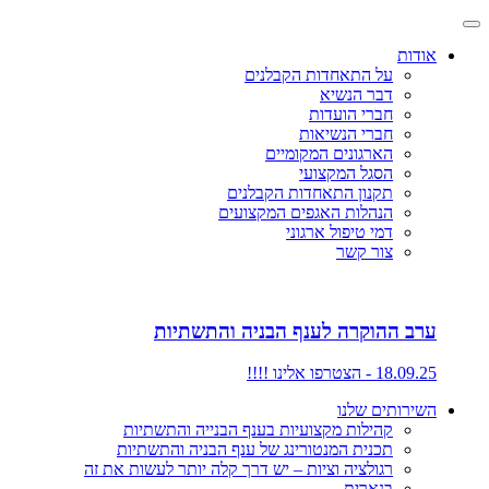
אודות
על התאחדות הקבלנים
דבר הנשיא
חברי הועדות
חברי הנשיאות
הארגונים המקומיים
הסגל המקצועי
תקנון התאחדות הקבלנים
הנהלות האגפים המקצועים
דמי טיפול ארגוני
צור קשר
ערב ההוקרה לענף הבניה והתשתיות
18.09.25 - הצטרפו אלינו !!!!
השירותים שלנו
קהילות מקצועיות בענף הבנייה והתשתיות
תכנית המנטורינג של ענף הבניה והתשתיות
רגולציה וציות – יש דרך קלה יותר לעשות את זה
בנארית