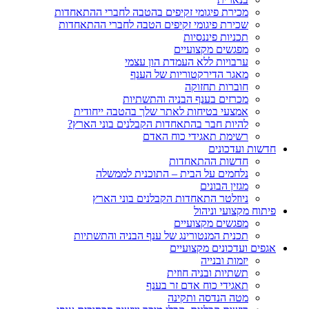
מכירת פיגומי זקיפים בהטבה לחברי ההתאחדות
שכירת פיגומי זקיפים הטבה לחברי ההתאחדות
תכניות פיננסיות
מפגשים מקצועיים
ערבויות ללא העמדת הון עצמי
מאגר הדירקטוריות של הענף
חוברות תחזוקה
מכרזים בענף הבניה והתשתיות
אמצעי בטיחות לאתר שלך בהטבה ייחודית
להיות חבר בהתאחדות הקבלנים בוני הארץ?
רשימת תאגידי כוח האדם
חדשות ועדכונים
חדשות ההתאחדות
נלחמים על הבית – התוכנית לממשלה
מגזין הבונים
ניוזלטר התאחדות הקבלנים בוני הארץ
פיתוח מקצועי וניהול
מפגשים מקצועיים
תכנית המנטורינג של ענף הבניה והתשתיות
אגפים ועדכונים מקצועיים
יזמות ובנייה
תשתיות ובניה חוזית
תאגידי כוח אדם זר בענף
מטה הנדסה ותקינה