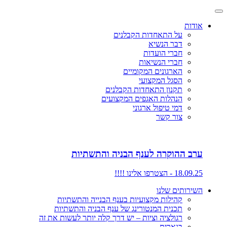
אודות
על התאחדות הקבלנים
דבר הנשיא
חברי הועדות
חברי הנשיאות
הארגונים המקומיים
הסגל המקצועי
תקנון התאחדות הקבלנים
הנהלות האגפים המקצועים
דמי טיפול ארגוני
צור קשר
ערב ההוקרה לענף הבניה והתשתיות
18.09.25 - הצטרפו אלינו !!!!
השירותים שלנו
קהילות מקצועיות בענף הבנייה והתשתיות
תכנית המנטורינג של ענף הבניה והתשתיות
רגולציה וציות – יש דרך קלה יותר לעשות את זה
בנארית