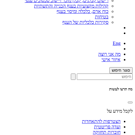
רישום קבלנים, קבלן מוכר ויישוב סכסוכים ענפי
קהילות מקצועיות בענף הבנייה והתשתיות
כוח אדם, כלכלה ומיסוי בענף
בטיחות
סקירות כלכליות של הענף
Eng
מה אני רוצה
איזור אישי
סגור חיפוש
מה תרצו לעשות
לקבל מידע על
הצטרפות להתאחדות
ועדה פריטטית
חוברות תחזוקה