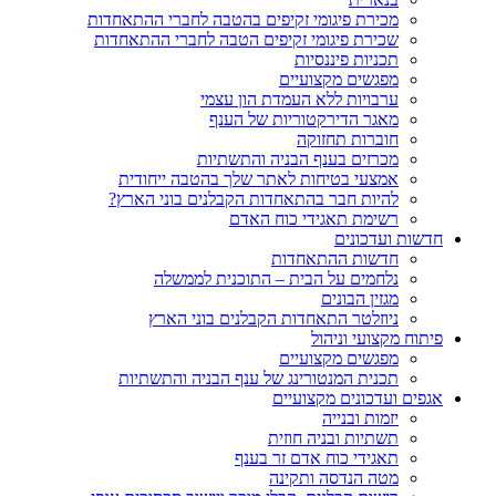
מכירת פיגומי זקיפים בהטבה לחברי ההתאחדות
שכירת פיגומי זקיפים הטבה לחברי ההתאחדות
תכניות פיננסיות
מפגשים מקצועיים
ערבויות ללא העמדת הון עצמי
מאגר הדירקטוריות של הענף
חוברות תחזוקה
מכרזים בענף הבניה והתשתיות
אמצעי בטיחות לאתר שלך בהטבה ייחודית
להיות חבר בהתאחדות הקבלנים בוני הארץ?
רשימת תאגידי כוח האדם
חדשות ועדכונים
חדשות ההתאחדות
נלחמים על הבית – התוכנית לממשלה
מגזין הבונים
ניוזלטר התאחדות הקבלנים בוני הארץ
פיתוח מקצועי וניהול
מפגשים מקצועיים
תכנית המנטורינג של ענף הבניה והתשתיות
אגפים ועדכונים מקצועיים
יזמות ובנייה
תשתיות ובניה חוזית
תאגידי כוח אדם זר בענף
מטה הנדסה ותקינה