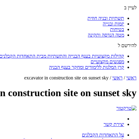
לעיין ב
תשתיות ובניה חוזית
יזמות ובנייה
בטיחות
מטה הנדסה ותקינה
להירשם ל
קהילות מקצועיות בענף הבנייה והתשתיות מבית התאחדות הקבלנים ו
מפגשים מקצועיים
קרן המלגות ללימודים ומחקר בענף הבניה
ראשי
/
ראשי
/
excavator in construction site on sunset sky
n construction site on sunset sky
יצירת קשר
על התאחדות הקבלנים