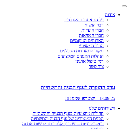
אודות
על התאחדות הקבלנים
דבר הנשיא
חברי הועדות
חברי הנשיאות
הארגונים המקומיים
הסגל המקצועי
תקנון התאחדות הקבלנים
הנהלות האגפים המקצועים
דמי טיפול ארגוני
צור קשר
ערב ההוקרה לענף הבניה והתשתיות
18.09.25 - הצטרפו אלינו !!!!
השירותים שלנו
קהילות מקצועיות בענף הבנייה והתשתיות
תכנית המנטורינג של ענף הבניה והתשתיות
רגולציה וציות – יש דרך קלה יותר לעשות את זה
בנארית