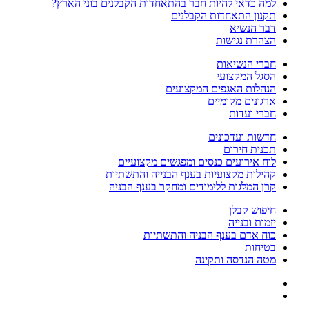
למה כדאי להיות חבר בהתאחדות הקבלנים בוני הארץ?
תקנון התאחדות הקבלנים
דבר הנשיא
הצהרת נגישות
חברי הנשיאות
הסגל המקצועי
הנהלות האגפים המקצועים
ארגונים מקומיים
חברי ועדות
חדשות ועדכונים
תכנית חירום
לוח אירועים כנסים ומפגשים מקצועיים
קהילות מקצועיות בענף הבנייה והתשתיות
קרן המלגות ללימודים ומחקר בענף הבניה
חיפוש קבלן
יזמות ובנייה
כוח אדם בענף הבניה והתשתיות
בטיחות
מטה הנדסה ותקינה