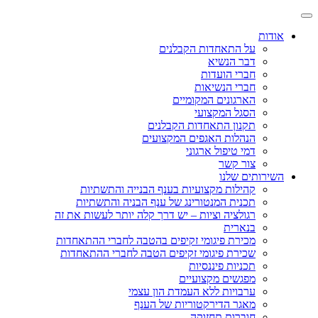
אודות
על התאחדות הקבלנים
דבר הנשיא
חברי הועדות
חברי הנשיאות
הארגונים המקומיים
הסגל המקצועי
תקנון התאחדות הקבלנים
הנהלות האגפים המקצועים
דמי טיפול ארגוני
צור קשר
השירותים שלנו
קהילות מקצועיות בענף הבנייה והתשתיות
תכנית המנטורינג של ענף הבניה והתשתיות
רגולציה וציות – יש דרך קלה יותר לעשות את זה
בנארית
מכירת פיגומי זקיפים בהטבה לחברי ההתאחדות
שכירת פיגומי זקיפים הטבה לחברי ההתאחדות
תכניות פיננסיות
מפגשים מקצועיים
ערבויות ללא העמדת הון עצמי
מאגר הדירקטוריות של הענף
חוברות תחזוקה