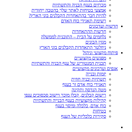
מכרזים בענף הבניה והתשתיות
אמצעי בטיחות לאתר שלך בהטבה ייחודית
להיות חבר בהתאחדות הקבלנים בוני הארץ?
רשימת תאגידי כוח האדם
חדשות ועדכונים
חדשות ההתאחדות
נלחמים על הבית – התוכנית לממשלה
מגזין הבונים
ניוזלטר התאחדות הקבלנים בוני הארץ
פיתוח מקצועי וניהול
מפגשים מקצועיים
תכנית המנטורינג של ענף הבניה והתשתיות
אגפים ועדכונים מקצועיים
יזמות ובנייה
תשתיות ובניה חוזית
תאגידי כוח אדם זר בענף
מטה הנדסה ותקינה
רישום קבלנים, קבלן מוכר ויישוב סכסוכים ענפי
קהילות מקצועיות בענף הבנייה והתשתיות
כוח אדם, כלכלה ומיסוי בענף
בטיחות
סקירות כלכליות של הענף