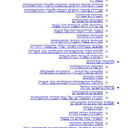
מכירת פיגומי זקיפים בהטבה לחברי ההתאחדות
שכירת פיגומי זקיפים הטבה לחברי ההתאחדות
תכניות פיננסיות
מפגשים מקצועיים
ערבויות ללא העמדת הון עצמי
מאגר הדירקטוריות של הענף
חוברות תחזוקה
מכרזים בענף הבניה והתשתיות
אמצעי בטיחות לאתר שלך בהטבה ייחודית
להיות חבר בהתאחדות הקבלנים בוני הארץ?
רשימת תאגידי כוח האדם
חדשות ועדכונים
חדשות ההתאחדות
נלחמים על הבית – התוכנית לממשלה
מגזין הבונים
ניוזלטר התאחדות הקבלנים בוני הארץ
פיתוח מקצועי וניהול
מפגשים מקצועיים
תכנית המנטורינג של ענף הבניה והתשתיות
אגפים ועדכונים מקצועיים
יזמות ובנייה
תשתיות ובניה חוזית
תאגידי כוח אדם זר בענף
מטה הנדסה ותקינה