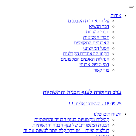
אודות
על התאחדות הקבלנים
דבר הנשיא
חברי הועדות
חברי הנשיאות
הארגונים המקומיים
הסגל המקצועי
תקנון התאחדות הקבלנים
הנהלות האגפים המקצועים
דמי טיפול ארגוני
צור קשר
ערב ההוקרה לענף הבניה והתשתיות
18.09.25 - הצטרפו אלינו !!!!
השירותים שלנו
קהילות מקצועיות בענף הבנייה והתשתיות
תכנית המנטורינג של ענף הבניה והתשתיות
רגולציה וציות – יש דרך קלה יותר לעשות את זה
בנארית