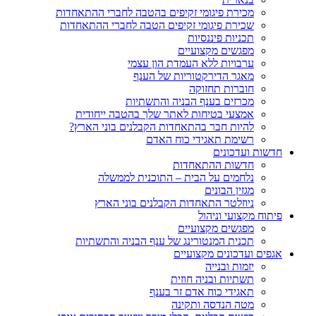
מכירת פיגומי זקיפים בהטבה לחברי ההתאחדות
שכירת פיגומי זקיפים הטבה לחברי ההתאחדות
תכניות פיננסיות
מפגשים מקצועיים
ערבויות ללא העמדת הון עצמי
מאגר הדירקטוריות של הענף
חוברות תחזוקה
מכרזים בענף הבניה והתשתיות
אמצעי בטיחות לאתר שלך בהטבה ייחודית
להיות חבר בהתאחדות הקבלנים בוני הארץ?
רשימת תאגידי כוח האדם
חדשות ועדכונים
חדשות ההתאחדות
נלחמים על הבית – התוכנית לממשלה
מגזין הבונים
ניוזלטר התאחדות הקבלנים בוני הארץ
פיתוח מקצועי וניהול
מפגשים מקצועיים
תכנית המנטורינג של ענף הבניה והתשתיות
אגפים ועדכונים מקצועיים
יזמות ובנייה
תשתיות ובניה חוזית
תאגידי כוח אדם זר בענף
מטה הנדסה ותקינה