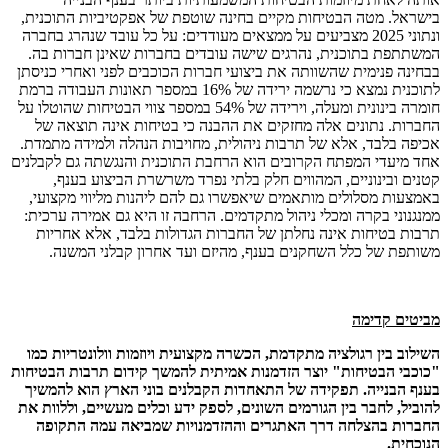
בישראל. מטה הבטיחות מקיים בחינה שוטפת של אפקטיביות התוכנית,
ונתוני 2025 מצביעים על ממצאים מעודדים: על כל עובד שנהרג בחברה
המשתתפת בתוכנית, נהרגים שישה עובדים בחברות שאינן חברות בה.
בבחינה פנימית שהשוותה את ביצועי חברות הכוכבים לפני ואחרי כניסתן
לתוכנית נמצא כי נרשמה ירידה של 16% במספר תאונות העבודה ברמת
חומרה בינונית ומעלה, וירידה של 54% במספר צווי הבטיחות שהוטלו על
החברות. נתונים אלה מחזקים את ההבנה כי בטיחות אינה תוצאה של
אכיפה בלבד, אלא של תרבות ניהולית, מחויבות הנהלה ולמידה מתמדת.
אחד מיעדי המפתח הקרובים הוא הרחבת התוכנית והנגשתה גם לקבלנים
קטנים ובינוניים, המהווים חלק בלתי נפרד משרשרת הביצוע בענף,
באמצעות מסלולים מותאמים שיאפשרו גם להם ליהנות מליווי מקצועי,
ממנגנוני בקרה ומכלי ניהול מתקדמים. הרחבה זו היא גם אמירה ערכית:
תרבות בטיחות אינה נחלתן של החברות הגדולות בלבד, אלא אחריות
משותפת של כלל השחקנים בענף, מהיזם ועד אחרון קבלני המשנה.
מביטים קדימה
השילוב בין רגולציה מתקדמת, הכשרה מקצועית ויוזמות וולונטריות כמו
"כוכבי הבטיחות" יוצר הזדמנות אמיתית להמשך קידום תרבות הבטיחות
בענף הבנייה. תפקידה של התאחדות הקבלנים בוני הארץ הוא להמשיך
להוביל, לחבר בין הגורמים השונים, לספק ידע וכלים מעשיים, וללוות את
החברות בהצלחה דרך האתגרים וההזדמנויות שמביאה עמה התקופה
הנוכחית.