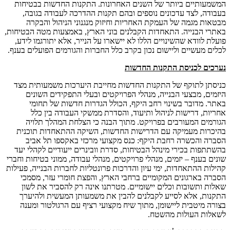
המשמעותיים ביותר של השנים האחרונות. התקנות החדשות בבטיחות
בעבודה, לצד עדכונים נוספים ובהם תקנות ההדרכה לעבודה בגובה,
מבטאות מגמה של העמקת האחריות וחיזוק מנגנוני הניהול והבקרה
באתרי הבנייה. התאחדות הקבלנים בוני הארץ, באמצעות מטה הבטיחות,
פועלת לוודא שהשינויים הללו לא יישארו על הנייר, אלא יתורגמו לידע,
לכלים מעשיים וליישום נכון בקרב כלל החברות והגורמים הפועלים בענף.
נערכים לכניסת התקנות החדשות
כניסתן לתוקף של התקנות החדשות מחייבת היערכות משמעותית מצד
היזמים, מבצעי הבנייה, מנהלי הפרויקטים ובעלי התפקידים השונים
באתר. מדובר בשינוי רחב היקף, הכולל הגדרות חדשות של תחומי
אחריות, דרישות לניהול ותיעוד, והסדרת ממשקי העבודה בין כלל
הגורמים המעורבים בפרויקט. מתוך הבנה כי הצלחת המהלך תלויה
בהיכרות מעמיקה עם הדרישות החדשות, השיקה ההתאחדות תוכנית
הסברה והכשרה רחבת היקף: כנס מקצועי מרכזי באקספו תל אביב
בהשתתפות בכירי מינהל הבטיחות, סדרת וובינרים ייעודיים לקהלי יעד
שונים בענף – יזמים, מנהלי פרויקטים, מנהלי עבודה, ממוני בטיחות וחברי
קהילות ההתאחדות, ימי עיון והדרכות פרונטליות לחברות הבנייה, פעילות
הסברה בארגונים המקומיים ברחבי הארץ, והפצת חומרי עזר, מסמכי
שאלות ותשובות וכלים יישומיים. מטרתנו אינה רק להסביר את לשון
התקנות, אלא לסייע לקבלנים להבין את משמעותן המעשית ולהיערך
בצורה מיטבית ליישומן, מתוך שיח מקצועי רציף עם הרגולטור ומענה
לשאלות העולות מהשטח.