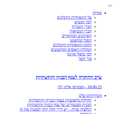
אודות
על התאחדות הקבלנים
דבר הנשיא
חברי הועדות
חברי הנשיאות
הארגונים המקומיים
הסגל המקצועי
תקנון התאחדות הקבלנים
הנהלות האגפים המקצועים
דמי טיפול ארגוני
צור קשר
ערב ההוקרה לענף הבניה והתשתיות
18.09.25 - הצטרפו אלינו !!!!
השירותים שלנו
קהילות מקצועיות בענף הבנייה והתשתיות
תכנית המנטורינג של ענף הבניה והתשתיות
רגולציה וציות – יש דרך קלה יותר לעשות את זה
בנארית