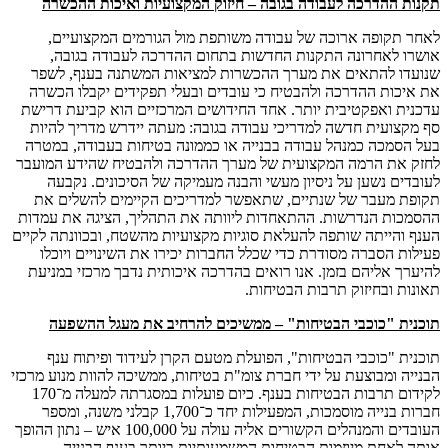
תקנות ההדרכה לעבודה בגובה – חיזוק המקצועיות ואיכות ההכשרה
לאחר תקופה ארוכה של עבודה משותפת מול הגורמים המקצועיים,
אושרו לאחרונה התקנות החדשות בתחום ההדרכה לעבודה בגובה,
שנועדו להתאים את מערך ההכשרות למציאות המשתנה בענף, לשפר
את איכות ההדרכה ולהבטיח כי עובדים ובעלי תפקידים יקבלו הכשרה
עדכנית ואפקטיבית יותר. אחד החידושים המרכזיים הוא קביעת דרישת
סף מקצועית חדשה למדריכי עבודה בגובה: מעתה יידרש מדריך להיות
בעל הסמכה כמנהל עבודה בבנייה או כממונה בטיחות בעבודה, במטרה
לחזק את הרמה המקצועית של מערך ההדרכה ולהבטיח שהידע המועבר
לעובדים נשען על ניסיון מעשי והבנה מעמיקה של הסיכונים. נקבעה
תקופת מעבר של שנתיים, שתאפשר למדריכים הקיימים להשלים את
ההסמכות הנדרשות. ההתאחדות ליוותה את התהליך, הציגה את עמדות
הענף והייתה שותפה להעלאת סוגיות מקצועיות מהשטח, ובכוונתה לקיים
פעילות הסברה מסודרת כדי שכלל החברות יכירו את השינויים ויוכלו
להיערך אליהם בזמן. אנו רואים בהדרכה איכותית נדבך מרכזי במניעת
תאונות ובחיזוק תרבות הבטיחות.
תוכנית "כוכבי הבטיחות" – ממשיכים להרחיב את מעגל ההשפעה
תוכנית "כוכבי הבטיחות", הפועלת מטעם הקרן לעידוד ופיתוח ענף
הבנייה ומבוצעת על ידי חברת צומ"ת בטיחות, ממשיכה להוות מנוע מרכזי
לקידום תרבות הבטיחות בענף. כיום פועלות במסגרתה למעלה מ־170
חברות בנייה מוסמכות, המפעילות יחד כ־1,700 קבלני משנה, ומספר
העובדים והמנהלים הקשורים אליה עולה על 100,000 איש – נתון ההופך
אותה לאחת מיוזמות הבטיחות המשמעותיות ביותר בענף הבנייה