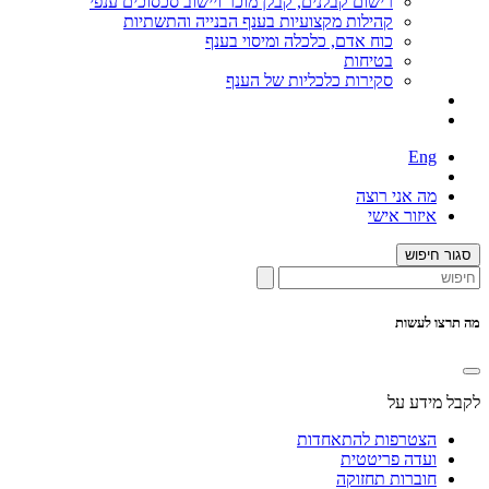
רישום קבלנים, קבלן מוכר ויישוב סכסוכים ענפי
קהילות מקצועיות בענף הבנייה והתשתיות
כוח אדם, כלכלה ומיסוי בענף
בטיחות
סקירות כלכליות של הענף
Eng
מה אני רוצה
איזור אישי
סגור חיפוש
מה תרצו לעשות
לקבל מידע על
הצטרפות להתאחדות
ועדה פריטטית
חוברות תחזוקה