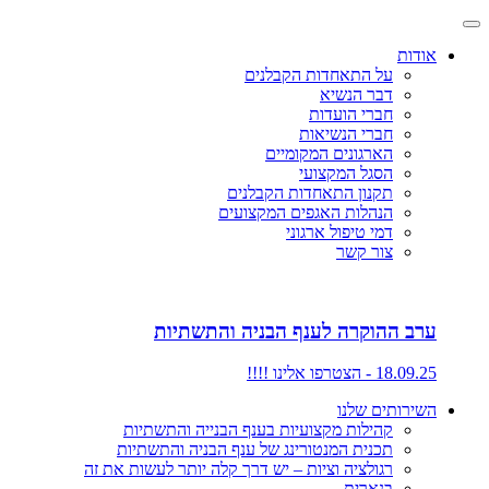
אודות
על התאחדות הקבלנים
דבר הנשיא
חברי הועדות
חברי הנשיאות
הארגונים המקומיים
הסגל המקצועי
תקנון התאחדות הקבלנים
הנהלות האגפים המקצועים
דמי טיפול ארגוני
צור קשר
ערב ההוקרה לענף הבניה והתשתיות
18.09.25 - הצטרפו אלינו !!!!
השירותים שלנו
קהילות מקצועיות בענף הבנייה והתשתיות
תכנית המנטורינג של ענף הבניה והתשתיות
רגולציה וציות – יש דרך קלה יותר לעשות את זה
בנארית