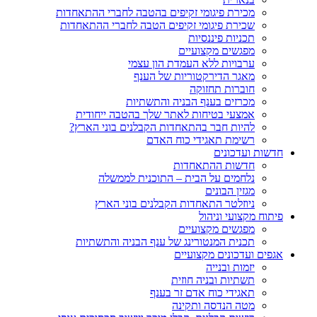
מכירת פיגומי זקיפים בהטבה לחברי ההתאחדות
שכירת פיגומי זקיפים הטבה לחברי ההתאחדות
תכניות פיננסיות
מפגשים מקצועיים
ערבויות ללא העמדת הון עצמי
מאגר הדירקטוריות של הענף
חוברות תחזוקה
מכרזים בענף הבניה והתשתיות
אמצעי בטיחות לאתר שלך בהטבה ייחודית
להיות חבר בהתאחדות הקבלנים בוני הארץ?
רשימת תאגידי כוח האדם
חדשות ועדכונים
חדשות ההתאחדות
נלחמים על הבית – התוכנית לממשלה
מגזין הבונים
ניוזלטר התאחדות הקבלנים בוני הארץ
פיתוח מקצועי וניהול
מפגשים מקצועיים
תכנית המנטורינג של ענף הבניה והתשתיות
אגפים ועדכונים מקצועיים
יזמות ובנייה
תשתיות ובניה חוזית
תאגידי כוח אדם זר בענף
מטה הנדסה ותקינה