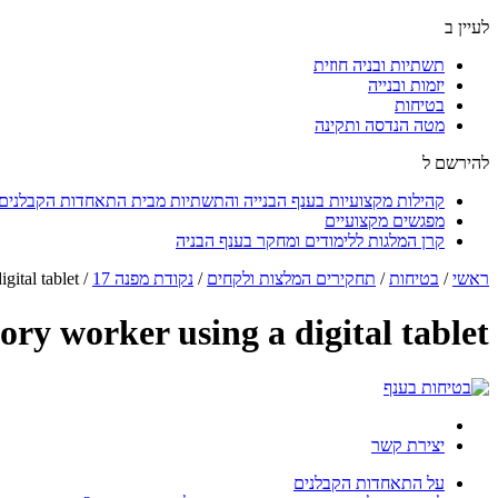
לעיין ב
תשתיות ובניה חוזית
יזמות ובנייה
בטיחות
מטה הנדסה ותקינה
להירשם ל
קהילות מקצועיות בענף הבנייה והתשתיות מבית התאחדות הקבלנים ו
מפגשים מקצועיים
קרן המלגות ללימודים ומחקר בענף הבניה
ראשי
/
בטיחות
/
תחקירים המלצות ולקחים
/
נקודת מפנה 17
/
gital tablet
ry worker using a digital tablet
יצירת קשר
על התאחדות הקבלנים