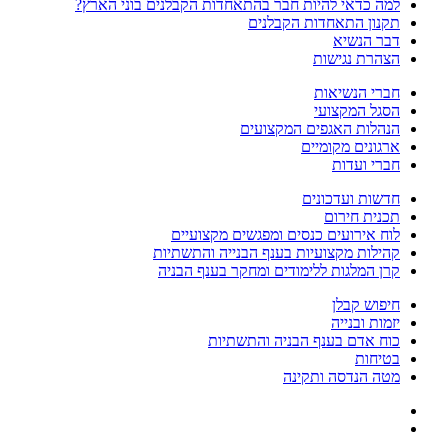
למה כדאי להיות חבר בהתאחדות הקבלנים בוני הארץ?
תקנון התאחדות הקבלנים
דבר הנשיא
הצהרת נגישות
חברי הנשיאות
הסגל המקצועי
הנהלות האגפים המקצועים
ארגונים מקומיים
חברי ועדות
חדשות ועדכונים
תכנית חירום
לוח אירועים כנסים ומפגשים מקצועיים
קהילות מקצועיות בענף הבנייה והתשתיות
קרן המלגות ללימודים ומחקר בענף הבניה
חיפוש קבלן
יזמות ובנייה
כוח אדם בענף הבניה והתשתיות
בטיחות
מטה הנדסה ותקינה