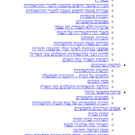
מכירת פיגומי זקיפים בהטבה לחברי ההתאחדות
שכירת פיגומי זקיפים הטבה לחברי ההתאחדות
תכניות פיננסיות
מפגשים מקצועיים
ערבויות ללא העמדת הון עצמי
מאגר הדירקטוריות של הענף
חוברות תחזוקה
מכרזים בענף הבניה והתשתיות
אמצעי בטיחות לאתר שלך בהטבה ייחודית
להיות חבר בהתאחדות הקבלנים בוני הארץ?
רשימת תאגידי כוח האדם
חדשות ועדכונים
חדשות ההתאחדות
נלחמים על הבית – התוכנית לממשלה
מגזין הבונים
ניוזלטר התאחדות הקבלנים בוני הארץ
פיתוח מקצועי וניהול
מפגשים מקצועיים
תכנית המנטורינג של ענף הבניה והתשתיות
אגפים ועדכונים מקצועיים
יזמות ובנייה
תשתיות ובניה חוזית
תאגידי כוח אדם זר בענף
מטה הנדסה ותקינה