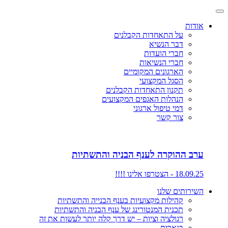
אודות
על התאחדות הקבלנים
דבר הנשיא
חברי הועדות
חברי הנשיאות
הארגונים המקומיים
הסגל המקצועי
תקנון התאחדות הקבלנים
הנהלות האגפים המקצועים
דמי טיפול ארגוני
צור קשר
ערב ההוקרה לענף הבניה והתשתיות
18.09.25 - הצטרפו אלינו !!!!
השירותים שלנו
קהילות מקצועיות בענף הבנייה והתשתיות
תכנית המנטורינג של ענף הבניה והתשתיות
רגולציה וציות – יש דרך קלה יותר לעשות את זה
בנארית