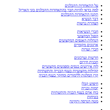
על התאחדות הקבלנים
למה כדאי להיות חבר בהתאחדות הקבלנים בוני הארץ?
תקנון התאחדות הקבלנים
דבר הנשיא
הצהרת נגישות
חברי הנשיאות
הסגל המקצועי
הנהלות האגפים המקצועים
ארגונים מקומיים
חברי ועדות
חדשות ועדכונים
תכנית חירום
לוח אירועים כנסים ומפגשים מקצועיים
קהילות מקצועיות בענף הבנייה והתשתיות
קרן המלגות ללימודים ומחקר בענף הבניה
חיפוש קבלן
יזמות ובנייה
כוח אדם בענף הבניה והתשתיות
בטיחות
מטה הנדסה ותקינה