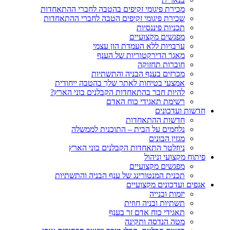
מכירת פיגומי זקיפים בהטבה לחברי ההתאחדות
שכירת פיגומי זקיפים הטבה לחברי ההתאחדות
תכניות פיננסיות
מפגשים מקצועיים
ערבויות ללא העמדת הון עצמי
מאגר הדירקטוריות של הענף
חוברות תחזוקה
מכרזים בענף הבניה והתשתיות
אמצעי בטיחות לאתר שלך בהטבה ייחודית
להיות חבר בהתאחדות הקבלנים בוני הארץ?
רשימת תאגידי כוח האדם
חדשות ועדכונים
חדשות ההתאחדות
נלחמים על הבית – התוכנית לממשלה
מגזין הבונים
ניוזלטר התאחדות הקבלנים בוני הארץ
פיתוח מקצועי וניהול
מפגשים מקצועיים
תכנית המנטורינג של ענף הבניה והתשתיות
אגפים ועדכונים מקצועיים
יזמות ובנייה
תשתיות ובניה חוזית
תאגידי כוח אדם זר בענף
מטה הנדסה ותקינה