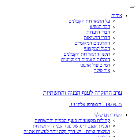
אודות
על התאחדות הקבלנים
דבר הנשיא
חברי הועדות
חברי הנשיאות
הארגונים המקומיים
הסגל המקצועי
תקנון התאחדות הקבלנים
הנהלות האגפים המקצועים
דמי טיפול ארגוני
צור קשר
ערב ההוקרה לענף הבניה והתשתיות
18.09.25 - הצטרפו אלינו !!!!
השירותים שלנו
קהילות מקצועיות בענף הבנייה והתשתיות
תכנית המנטורינג של ענף הבניה והתשתיות
רגולציה וציות – יש דרך קלה יותר לעשות את זה
בנארית