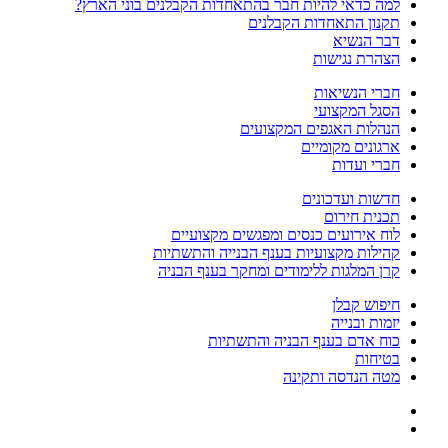
למה כדאי להיות חבר בהתאחדות הקבלנים בוני הארץ?
תקנון התאחדות הקבלנים
דבר הנשיא
הצהרת נגישות
חברי הנשיאות
הסגל המקצועי
הנהלות האגפים המקצועים
ארגונים מקומיים
חברי ועדות
חדשות ועדכונים
תכנית חירום
לוח אירועים כנסים ומפגשים מקצועיים
קהילות מקצועיות בענף הבנייה והתשתיות
קרן המלגות ללימודים ומחקר בענף הבניה
חיפוש קבלן
יזמות ובנייה
כוח אדם בענף הבניה והתשתיות
בטיחות
מטה הנדסה ותקינה