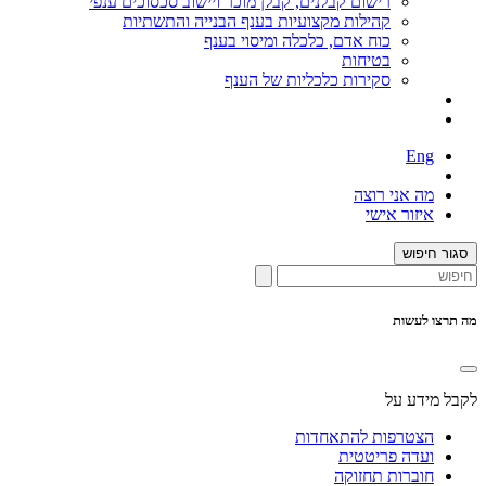
רישום קבלנים, קבלן מוכר ויישוב סכסוכים ענפי
קהילות מקצועיות בענף הבנייה והתשתיות
כוח אדם, כלכלה ומיסוי בענף
בטיחות
סקירות כלכליות של הענף
Eng
מה אני רוצה
איזור אישי
סגור חיפוש
מה תרצו לעשות
לקבל מידע על
הצטרפות להתאחדות
ועדה פריטטית
חוברות תחזוקה