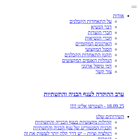
אודות
על התאחדות הקבלנים
דבר הנשיא
חברי הועדות
חברי הנשיאות
הארגונים המקומיים
הסגל המקצועי
תקנון התאחדות הקבלנים
הנהלות האגפים המקצועים
דמי טיפול ארגוני
צור קשר
ערב ההוקרה לענף הבניה והתשתיות
18.09.25 - הצטרפו אלינו !!!!
השירותים שלנו
קהילות מקצועיות בענף הבנייה והתשתיות
תכנית המנטורינג של ענף הבניה והתשתיות
רגולציה וציות – יש דרך קלה יותר לעשות את זה
בנארית