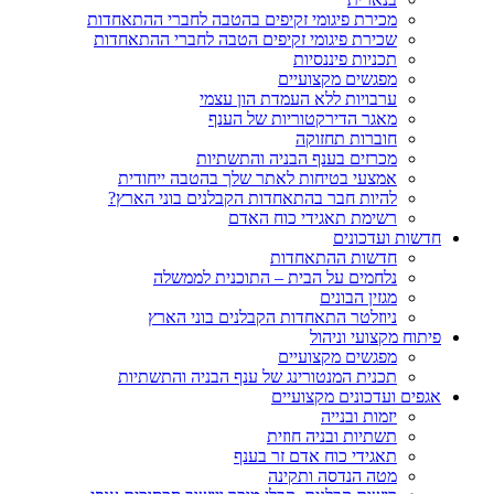
מכירת פיגומי זקיפים בהטבה לחברי ההתאחדות
שכירת פיגומי זקיפים הטבה לחברי ההתאחדות
תכניות פיננסיות
מפגשים מקצועיים
ערבויות ללא העמדת הון עצמי
מאגר הדירקטוריות של הענף
חוברות תחזוקה
מכרזים בענף הבניה והתשתיות
אמצעי בטיחות לאתר שלך בהטבה ייחודית
להיות חבר בהתאחדות הקבלנים בוני הארץ?
רשימת תאגידי כוח האדם
חדשות ועדכונים
חדשות ההתאחדות
נלחמים על הבית – התוכנית לממשלה
מגזין הבונים
ניוזלטר התאחדות הקבלנים בוני הארץ
פיתוח מקצועי וניהול
מפגשים מקצועיים
תכנית המנטורינג של ענף הבניה והתשתיות
אגפים ועדכונים מקצועיים
יזמות ובנייה
תשתיות ובניה חוזית
תאגידי כוח אדם זר בענף
מטה הנדסה ותקינה