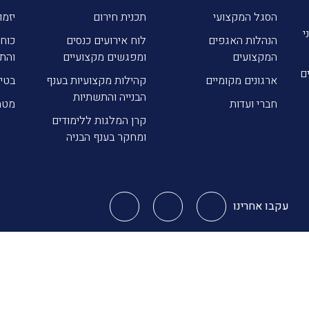
הסגל המקצועי
תכנית חירום
יזמו
י
הנהלות האגפים
לוח אירועים כנסים
כוח 
המקצועים
ומפגשים מקצועיים
והת
ם
ארגונים מקומיים
קהילות מקצועיות בענף
בטי
הבנייה והתשתיות
חברי ועדות
מטה
קרן המלגות ללימודים
ומחקר בענף הבניה
עקבו אחרינו