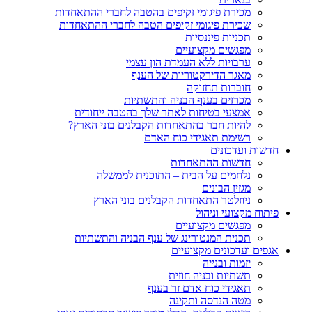
מכירת פיגומי זקיפים בהטבה לחברי ההתאחדות
שכירת פיגומי זקיפים הטבה לחברי ההתאחדות
תכניות פיננסיות
מפגשים מקצועיים
ערבויות ללא העמדת הון עצמי
מאגר הדירקטוריות של הענף
חוברות תחזוקה
מכרזים בענף הבניה והתשתיות
אמצעי בטיחות לאתר שלך בהטבה ייחודית
להיות חבר בהתאחדות הקבלנים בוני הארץ?
רשימת תאגידי כוח האדם
חדשות ועדכונים
חדשות ההתאחדות
נלחמים על הבית – התוכנית לממשלה
מגזין הבונים
ניוזלטר התאחדות הקבלנים בוני הארץ
פיתוח מקצועי וניהול
מפגשים מקצועיים
תכנית המנטורינג של ענף הבניה והתשתיות
אגפים ועדכונים מקצועיים
יזמות ובנייה
תשתיות ובניה חוזית
תאגידי כוח אדם זר בענף
מטה הנדסה ותקינה