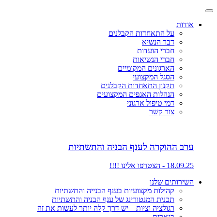
אודות
על התאחדות הקבלנים
דבר הנשיא
חברי הועדות
חברי הנשיאות
הארגונים המקומיים
הסגל המקצועי
תקנון התאחדות הקבלנים
הנהלות האגפים המקצועים
דמי טיפול ארגוני
צור קשר
ערב ההוקרה לענף הבניה והתשתיות
18.09.25 - הצטרפו אלינו !!!!
השירותים שלנו
קהילות מקצועיות בענף הבנייה והתשתיות
תכנית המנטורינג של ענף הבניה והתשתיות
רגולציה וציות – יש דרך קלה יותר לעשות את זה
בנארית