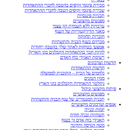
מכירת פיגומי זקיפים בהטבה לחברי ההתאחדות
שכירת פיגומי זקיפים הטבה לחברי ההתאחדות
תכניות פיננסיות
מפגשים מקצועיים
ערבויות ללא העמדת הון עצמי
מאגר הדירקטוריות של הענף
חוברות תחזוקה
מכרזים בענף הבניה והתשתיות
אמצעי בטיחות לאתר שלך בהטבה ייחודית
להיות חבר בהתאחדות הקבלנים בוני הארץ?
רשימת תאגידי כוח האדם
חדשות ועדכונים
חדשות ההתאחדות
נלחמים על הבית – התוכנית לממשלה
מגזין הבונים
ניוזלטר התאחדות הקבלנים בוני הארץ
פיתוח מקצועי וניהול
מפגשים מקצועיים
תכנית המנטורינג של ענף הבניה והתשתיות
אגפים ועדכונים מקצועיים
יזמות ובנייה
תשתיות ובניה חוזית
תאגידי כוח אדם זר בענף
מטה הנדסה ותקינה