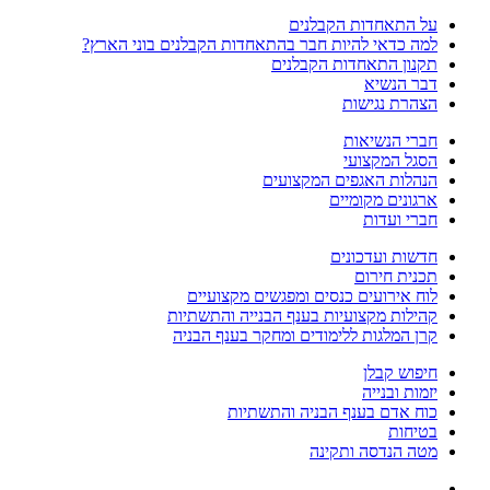
על התאחדות הקבלנים
למה כדאי להיות חבר בהתאחדות הקבלנים בוני הארץ?
תקנון התאחדות הקבלנים
דבר הנשיא
הצהרת נגישות
חברי הנשיאות
הסגל המקצועי
הנהלות האגפים המקצועים
ארגונים מקומיים
חברי ועדות
חדשות ועדכונים
תכנית חירום
לוח אירועים כנסים ומפגשים מקצועיים
קהילות מקצועיות בענף הבנייה והתשתיות
קרן המלגות ללימודים ומחקר בענף הבניה
חיפוש קבלן
יזמות ובנייה
כוח אדם בענף הבניה והתשתיות
בטיחות
מטה הנדסה ותקינה