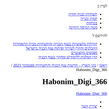
לעיין ב
תשתיות ובניה חוזית
יזמות ובנייה
בטיחות
מטה הנדסה ותקינה
להירשם ל
קהילות מקצועיות בענף הבנייה והתשתיות מבית התאחדות
הקבלנים והקרן לעידוד ופיתוח ענף הבניה בישראל
מפגשים מקצועיים
קרן המלגות ללימודים ומחקר בענף הבניה
ראשי
/
בוני הארץ – חדשות ענף הבניה והתשתיות ספטמבר 2023
/
366_Habonim_Digi
366_Habonim_Digi
366_Habonim_Digi
יצירת קשר