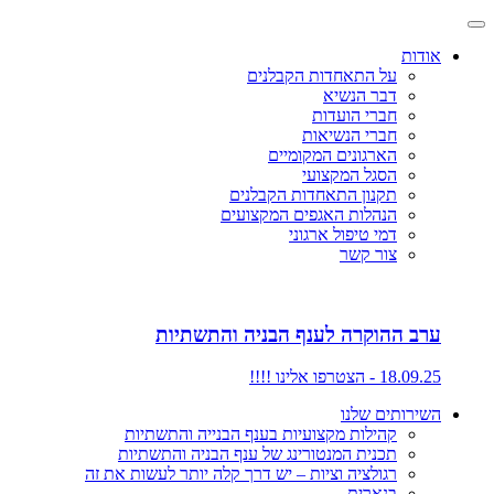
אודות
על התאחדות הקבלנים
דבר הנשיא
חברי הועדות
חברי הנשיאות
הארגונים המקומיים
הסגל המקצועי
תקנון התאחדות הקבלנים
הנהלות האגפים המקצועים
דמי טיפול ארגוני
צור קשר
ערב ההוקרה לענף הבניה והתשתיות
18.09.25 - הצטרפו אלינו !!!!
השירותים שלנו
קהילות מקצועיות בענף הבנייה והתשתיות
תכנית המנטורינג של ענף הבניה והתשתיות
רגולציה וציות – יש דרך קלה יותר לעשות את זה
בנארית