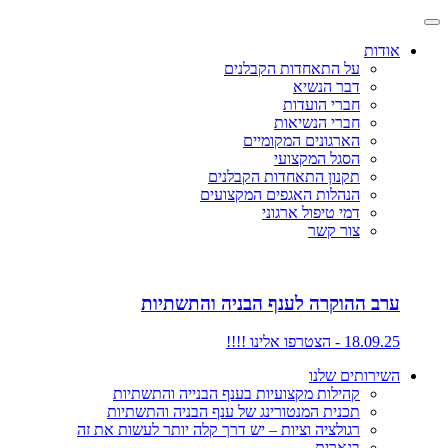
אודות
על התאחדות הקבלנים
דבר הנשיא
חברי הועדות
חברי הנשיאות
הארגונים המקומיים
הסגל המקצועי
תקנון התאחדות הקבלנים
הנהלות האגפים המקצועים
דמי טיפול ארגוני
צור קשר
ערב ההוקרה לענף הבניה והתשתיות
18.09.25 - הצטרפו אלינו !!!!
השירותים שלנו
קהילות מקצועיות בענף הבנייה והתשתיות
תכנית המנטורינג של ענף הבניה והתשתיות
רגולציה וציות – יש דרך קלה יותר לעשות את זה
בנארית