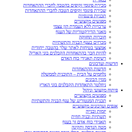
מכירת פיגומי זקיפים בהטבה לחברי ההתאחדות
שכירת פיגומי זקיפים הטבה לחברי ההתאחדות
תכניות פיננסיות
מפגשים מקצועיים
ערבויות ללא העמדת הון עצמי
מאגר הדירקטוריות של הענף
חוברות תחזוקה
מכרזים בענף הבניה והתשתיות
אמצעי בטיחות לאתר שלך בהטבה ייחודית
להיות חבר בהתאחדות הקבלנים בוני הארץ?
רשימת תאגידי כוח האדם
חדשות ועדכונים
חדשות ההתאחדות
נלחמים על הבית – התוכנית לממשלה
מגזין הבונים
ניוזלטר התאחדות הקבלנים בוני הארץ
פיתוח מקצועי וניהול
מפגשים מקצועיים
תכנית המנטורינג של ענף הבניה והתשתיות
אגפים ועדכונים מקצועיים
יזמות ובנייה
תשתיות ובניה חוזית
תאגידי כוח אדם זר בענף
מטה הנדסה ותקינה