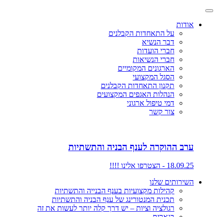
אודות
על התאחדות הקבלנים
דבר הנשיא
חברי הועדות
חברי הנשיאות
הארגונים המקומיים
הסגל המקצועי
תקנון התאחדות הקבלנים
הנהלות האגפים המקצועים
דמי טיפול ארגוני
צור קשר
ערב ההוקרה לענף הבניה והתשתיות
18.09.25 - הצטרפו אלינו !!!!
השירותים שלנו
קהילות מקצועיות בענף הבנייה והתשתיות
תכנית המנטורינג של ענף הבניה והתשתיות
רגולציה וציות – יש דרך קלה יותר לעשות את זה
בנארית