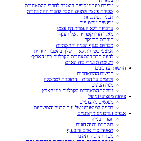
מכירת פיגומי זקיפים בהטבה לחברי ההתאחדות
שכירת פיגומי זקיפים הטבה לחברי ההתאחדות
תכניות פיננסיות
מפגשים מקצועיים
ערבויות ללא העמדת הון עצמי
מאגר הדירקטוריות של הענף
חוברות תחזוקה
מכרזים בענף הבניה והתשתיות
אמצעי בטיחות לאתר שלך בהטבה ייחודית
להיות חבר בהתאחדות הקבלנים בוני הארץ?
רשימת תאגידי כוח האדם
חדשות ועדכונים
חדשות ההתאחדות
נלחמים על הבית – התוכנית לממשלה
מגזין הבונים
ניוזלטר התאחדות הקבלנים בוני הארץ
פיתוח מקצועי וניהול
מפגשים מקצועיים
תכנית המנטורינג של ענף הבניה והתשתיות
אגפים ועדכונים מקצועיים
יזמות ובנייה
תשתיות ובניה חוזית
תאגידי כוח אדם זר בענף
מטה הנדסה ותקינה