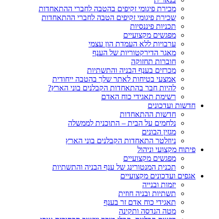
מכירת פיגומי זקיפים בהטבה לחברי ההתאחדות
שכירת פיגומי זקיפים הטבה לחברי ההתאחדות
תכניות פיננסיות
מפגשים מקצועיים
ערבויות ללא העמדת הון עצמי
מאגר הדירקטוריות של הענף
חוברות תחזוקה
מכרזים בענף הבניה והתשתיות
אמצעי בטיחות לאתר שלך בהטבה ייחודית
להיות חבר בהתאחדות הקבלנים בוני הארץ?
רשימת תאגידי כוח האדם
חדשות ועדכונים
חדשות ההתאחדות
נלחמים על הבית – התוכנית לממשלה
מגזין הבונים
ניוזלטר התאחדות הקבלנים בוני הארץ
פיתוח מקצועי וניהול
מפגשים מקצועיים
תכנית המנטורינג של ענף הבניה והתשתיות
אגפים ועדכונים מקצועיים
יזמות ובנייה
תשתיות ובניה חוזית
תאגידי כוח אדם זר בענף
מטה הנדסה ותקינה