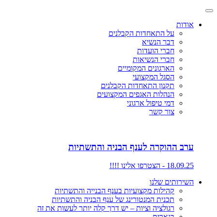
אודות
על התאחדות הקבלנים
דבר הנשיא
חברי הועדות
חברי הנשיאות
הארגונים המקומיים
הסגל המקצועי
תקנון התאחדות הקבלנים
הנהלות האגפים המקצועים
דמי טיפול ארגוני
צור קשר
ערב ההוקרה לענף הבניה והתשתיות
18.09.25 - הצטרפו אלינו !!!!
השירותים שלנו
קהילות מקצועיות בענף הבנייה והתשתיות
תכנית המנטורינג של ענף הבניה והתשתיות
רגולציה וציות – יש דרך קלה יותר לעשות את זה
בנארית