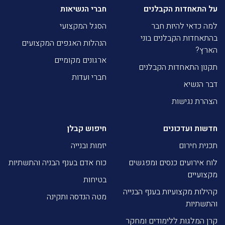
על התאחדות הקבלנים
חברי הנשיאות
למה כדאי להיות חבר
הסגל המקצועי
בהתאחדות הקבלנים בוני
הנהלות האגפים המקצועים
הארץ?
ארגונים מקומיים
תקנון התאחדות הקבלנים
חברי ועדות
דבר הנשיא
הצהרת נגישות
חדשות ועדכונים
חיפוש קבלן
תכנית חירום
יזמות ובנייה
לוח אירועים כנסים ומפגשים
כוח אדם בענף הבניה והתשתיות
מקצועיים
בטיחות
קהילות מקצועיות בענף הבנייה
מטה הנדסה ותקינה
והתשתיות
קרן המלגות ללימודים ומחקר