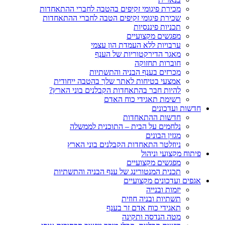
מכירת פיגומי זקיפים בהטבה לחברי ההתאחדות
שכירת פיגומי זקיפים הטבה לחברי ההתאחדות
תכניות פיננסיות
מפגשים מקצועיים
ערבויות ללא העמדת הון עצמי
מאגר הדירקטוריות של הענף
חוברות תחזוקה
מכרזים בענף הבניה והתשתיות
אמצעי בטיחות לאתר שלך בהטבה ייחודית
להיות חבר בהתאחדות הקבלנים בוני הארץ?
רשימת תאגידי כוח האדם
חדשות ועדכונים
חדשות ההתאחדות
נלחמים על הבית – התוכנית לממשלה
מגזין הבונים
ניוזלטר התאחדות הקבלנים בוני הארץ
פיתוח מקצועי וניהול
מפגשים מקצועיים
תכנית המנטורינג של ענף הבניה והתשתיות
אגפים ועדכונים מקצועיים
יזמות ובנייה
תשתיות ובניה חוזית
תאגידי כוח אדם זר בענף
מטה הנדסה ותקינה