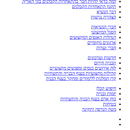
למה כדאי להיות חבר בהתאחדות הקבלנים בוני הארץ?
תקנון התאחדות הקבלנים
דבר הנשיא
הצהרת נגישות
חברי הנשיאות
הסגל המקצועי
הנהלות האגפים המקצועים
ארגונים מקומיים
חברי ועדות
חדשות ועדכונים
תכנית חירום
לוח אירועים כנסים ומפגשים מקצועיים
קהילות מקצועיות בענף הבנייה והתשתיות
קרן המלגות ללימודים ומחקר בענף הבניה
חיפוש קבלן
יזמות ובנייה
כוח אדם בענף הבניה והתשתיות
בטיחות
מטה הנדסה ותקינה