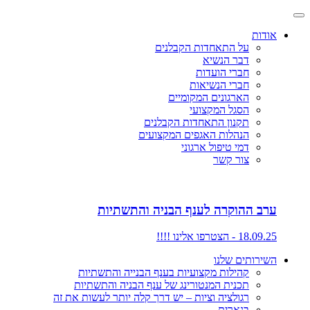
אודות
על התאחדות הקבלנים
דבר הנשיא
חברי הועדות
חברי הנשיאות
הארגונים המקומיים
הסגל המקצועי
תקנון התאחדות הקבלנים
הנהלות האגפים המקצועים
דמי טיפול ארגוני
צור קשר
ערב ההוקרה לענף הבניה והתשתיות
18.09.25 - הצטרפו אלינו !!!!
השירותים שלנו
קהילות מקצועיות בענף הבנייה והתשתיות
תכנית המנטורינג של ענף הבניה והתשתיות
רגולציה וציות – יש דרך קלה יותר לעשות את זה
בנארית