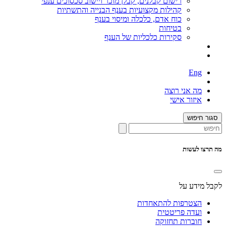
רישום קבלנים, קבלן מוכר ויישוב סכסוכים ענפי
קהילות מקצועיות בענף הבנייה והתשתיות
כוח אדם, כלכלה ומיסוי בענף
בטיחות
סקירות כלכליות של הענף
Eng
מה אני רוצה
איזור אישי
סגור חיפוש
מה תרצו לעשות
לקבל מידע על
הצטרפות להתאחדות
ועדה פריטטית
חוברות תחזוקה