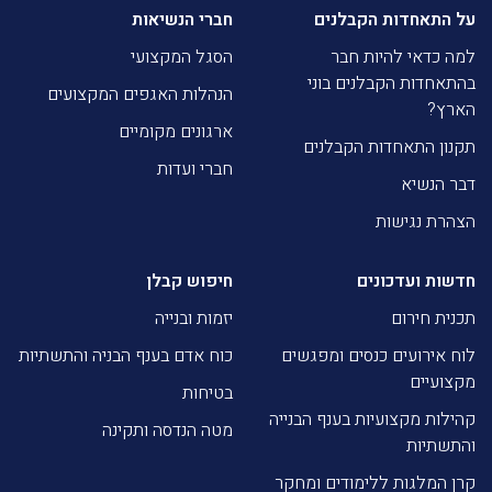
על התאחדות הקבלנים
חברי הנשיאות
למה כדאי להיות חבר
הסגל המקצועי
בהתאחדות הקבלנים בוני
הנהלות האגפים המקצועים
הארץ?
ארגונים מקומיים
תקנון התאחדות הקבלנים
חברי ועדות
דבר הנשיא
הצהרת נגישות
חדשות ועדכונים
חיפוש קבלן
תכנית חירום
יזמות ובנייה
לוח אירועים כנסים ומפגשים
כוח אדם בענף הבניה והתשתיות
מקצועיים
בטיחות
קהילות מקצועיות בענף הבנייה
מטה הנדסה ותקינה
והתשתיות
קרן המלגות ללימודים ומחקר