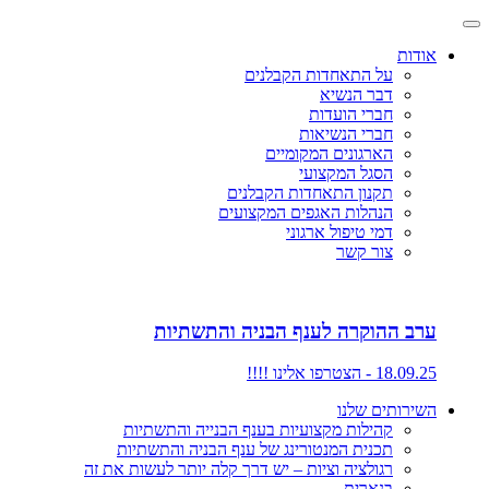
אודות
על התאחדות הקבלנים
דבר הנשיא
חברי הועדות
חברי הנשיאות
הארגונים המקומיים
הסגל המקצועי
תקנון התאחדות הקבלנים
הנהלות האגפים המקצועים
דמי טיפול ארגוני
צור קשר
ערב ההוקרה לענף הבניה והתשתיות
18.09.25 - הצטרפו אלינו !!!!
השירותים שלנו
קהילות מקצועיות בענף הבנייה והתשתיות
תכנית המנטורינג של ענף הבניה והתשתיות
רגולציה וציות – יש דרך קלה יותר לעשות את זה
בנארית