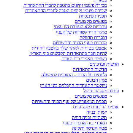
מכירת פיגומי זקיפים בהטבה לחברי ההתאחדות
שכירת פיגומי זקיפים הטבה לחברי ההתאחדות
תכניות פיננסיות
מפגשים מקצועיים
ערבויות ללא העמדת הון עצמי
מאגר הדירקטוריות של הענף
חוברות תחזוקה
מכרזים בענף הבניה והתשתיות
אמצעי בטיחות לאתר שלך בהטבה ייחודית
להיות חבר בהתאחדות הקבלנים בוני הארץ?
רשימת תאגידי כוח האדם
חדשות ועדכונים
חדשות ההתאחדות
נלחמים על הבית – התוכנית לממשלה
מגזין הבונים
ניוזלטר התאחדות הקבלנים בוני הארץ
פיתוח מקצועי וניהול
מפגשים מקצועיים
תכנית המנטורינג של ענף הבניה והתשתיות
אגפים ועדכונים מקצועיים
יזמות ובנייה
תשתיות ובניה חוזית
תאגידי כוח אדם זר בענף
מטה הנדסה ותקינה