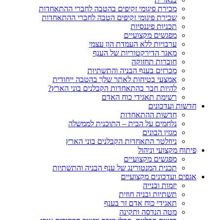
מכירת פיגומי זקיפים בהטבה לחברי ההתאחדות
שכירת פיגומי זקיפים הטבה לחברי ההתאחדות
תכניות פיננסיות
מפגשים מקצועיים
ערבויות ללא העמדת הון עצמי
מאגר הדירקטוריות של הענף
חוברות תחזוקה
מכרזים בענף הבניה והתשתיות
אמצעי בטיחות לאתר שלך בהטבה ייחודית
להיות חבר בהתאחדות הקבלנים בוני הארץ?
רשימת תאגידי כוח האדם
חדשות ועדכונים
חדשות ההתאחדות
נלחמים על הבית – התוכנית לממשלה
מגזין הבונים
ניוזלטר התאחדות הקבלנים בוני הארץ
פיתוח מקצועי וניהול
מפגשים מקצועיים
תכנית המנטורינג של ענף הבניה והתשתיות
אגפים ועדכונים מקצועיים
יזמות ובנייה
תשתיות ובניה חוזית
תאגידי כוח אדם זר בענף
מטה הנדסה ותקינה