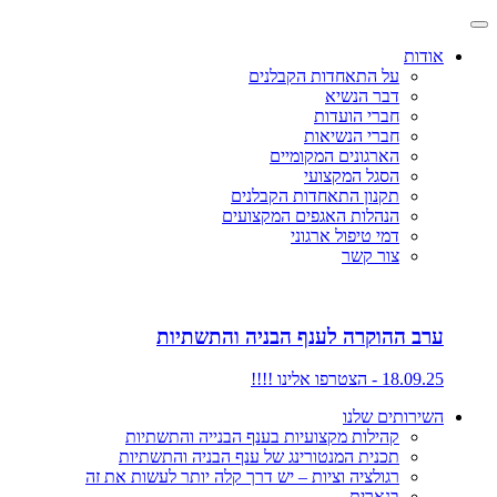
אודות
על התאחדות הקבלנים
דבר הנשיא
חברי הועדות
חברי הנשיאות
הארגונים המקומיים
הסגל המקצועי
תקנון התאחדות הקבלנים
הנהלות האגפים המקצועים
דמי טיפול ארגוני
צור קשר
ערב ההוקרה לענף הבניה והתשתיות
18.09.25 - הצטרפו אלינו !!!!
השירותים שלנו
קהילות מקצועיות בענף הבנייה והתשתיות
תכנית המנטורינג של ענף הבניה והתשתיות
רגולציה וציות – יש דרך קלה יותר לעשות את זה
בנארית