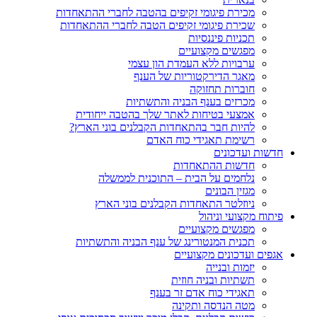
מכירת פיגומי זקיפים בהטבה לחברי ההתאחדות
שכירת פיגומי זקיפים הטבה לחברי ההתאחדות
תכניות פיננסיות
מפגשים מקצועיים
ערבויות ללא העמדת הון עצמי
מאגר הדירקטוריות של הענף
חוברות תחזוקה
מכרזים בענף הבניה והתשתיות
אמצעי בטיחות לאתר שלך בהטבה ייחודית
להיות חבר בהתאחדות הקבלנים בוני הארץ?
רשימת תאגידי כוח האדם
חדשות ועדכונים
חדשות ההתאחדות
נלחמים על הבית – התוכנית לממשלה
מגזין הבונים
ניוזלטר התאחדות הקבלנים בוני הארץ
פיתוח מקצועי וניהול
מפגשים מקצועיים
תכנית המנטורינג של ענף הבניה והתשתיות
אגפים ועדכונים מקצועיים
יזמות ובנייה
תשתיות ובניה חוזית
תאגידי כוח אדם זר בענף
מטה הנדסה ותקינה