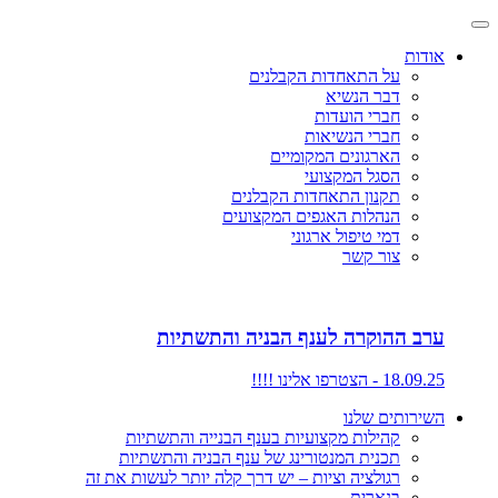
אודות
על התאחדות הקבלנים
דבר הנשיא
חברי הועדות
חברי הנשיאות
הארגונים המקומיים
הסגל המקצועי
תקנון התאחדות הקבלנים
הנהלות האגפים המקצועים
דמי טיפול ארגוני
צור קשר
ערב ההוקרה לענף הבניה והתשתיות
18.09.25 - הצטרפו אלינו !!!!
השירותים שלנו
קהילות מקצועיות בענף הבנייה והתשתיות
תכנית המנטורינג של ענף הבניה והתשתיות
רגולציה וציות – יש דרך קלה יותר לעשות את זה
בנארית