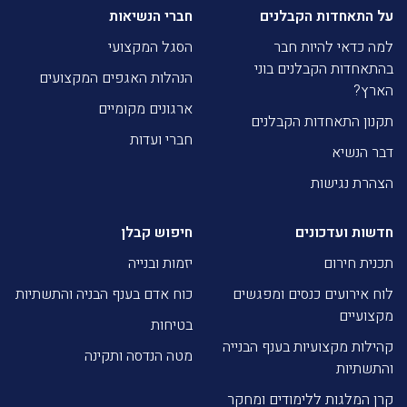
על התאחדות הקבלנים
חברי הנשיאות
למה כדאי להיות חבר
הסגל המקצועי
בהתאחדות הקבלנים בוני
הנהלות האגפים המקצועים
הארץ?
ארגונים מקומיים
תקנון התאחדות הקבלנים
חברי ועדות
דבר הנשיא
הצהרת נגישות
חדשות ועדכונים
חיפוש קבלן
תכנית חירום
יזמות ובנייה
לוח אירועים כנסים ומפגשים
כוח אדם בענף הבניה והתשתיות
מקצועיים
בטיחות
קהילות מקצועיות בענף הבנייה
מטה הנדסה ותקינה
והתשתיות
קרן המלגות ללימודים ומחקר