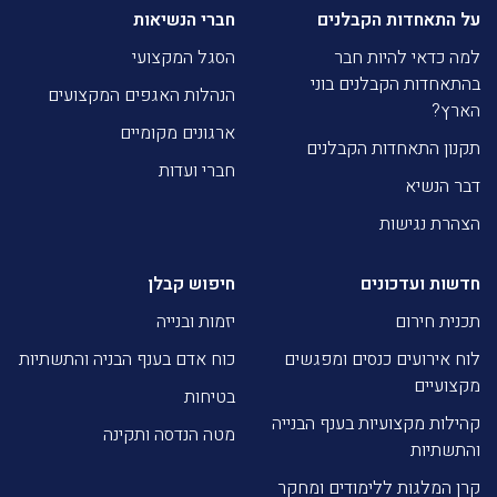
על התאחדות הקבלנים
חברי הנשיאות
למה כדאי להיות חבר
הסגל המקצועי
בהתאחדות הקבלנים בוני
הנהלות האגפים המקצועים
הארץ?
ארגונים מקומיים
תקנון התאחדות הקבלנים
חברי ועדות
דבר הנשיא
הצהרת נגישות
חדשות ועדכונים
חיפוש קבלן
תכנית חירום
יזמות ובנייה
לוח אירועים כנסים ומפגשים
כוח אדם בענף הבניה והתשתיות
מקצועיים
בטיחות
קהילות מקצועיות בענף הבנייה
מטה הנדסה ותקינה
והתשתיות
קרן המלגות ללימודים ומחקר