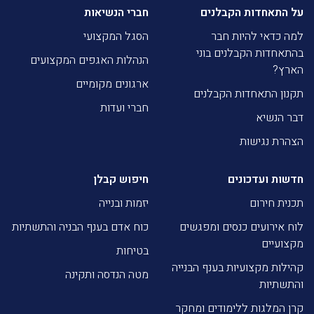
על התאחדות הקבלנים
חברי הנשיאות
למה כדאי להיות חבר
הסגל המקצועי
בהתאחדות הקבלנים בוני
הנהלות האגפים המקצועים
הארץ?
ארגונים מקומיים
תקנון התאחדות הקבלנים
חברי ועדות
דבר הנשיא
הצהרת נגישות
חדשות ועדכונים
חיפוש קבלן
תכנית חירום
יזמות ובנייה
לוח אירועים כנסים ומפגשים
כוח אדם בענף הבניה והתשתיות
מקצועיים
בטיחות
קהילות מקצועיות בענף הבנייה
מטה הנדסה ותקינה
והתשתיות
קרן המלגות ללימודים ומחקר