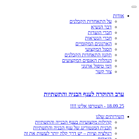
אודות
על התאחדות הקבלנים
דבר הנשיא
חברי הועדות
חברי הנשיאות
הארגונים המקומיים
הסגל המקצועי
תקנון התאחדות הקבלנים
הנהלות האגפים המקצועים
דמי טיפול ארגוני
צור קשר
ערב ההוקרה לענף הבניה והתשתיות
18.09.25 - הצטרפו אלינו !!!!
השירותים שלנו
קהילות מקצועיות בענף הבנייה והתשתיות
תכנית המנטורינג של ענף הבניה והתשתיות
רגולציה וציות – יש דרך קלה יותר לעשות את זה
בנארית