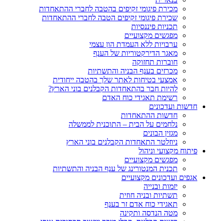
מכירת פיגומי זקיפים בהטבה לחברי ההתאחדות
שכירת פיגומי זקיפים הטבה לחברי ההתאחדות
תכניות פיננסיות
מפגשים מקצועיים
ערבויות ללא העמדת הון עצמי
מאגר הדירקטוריות של הענף
חוברות תחזוקה
מכרזים בענף הבניה והתשתיות
אמצעי בטיחות לאתר שלך בהטבה ייחודית
להיות חבר בהתאחדות הקבלנים בוני הארץ?
רשימת תאגידי כוח האדם
חדשות ועדכונים
חדשות ההתאחדות
נלחמים על הבית – התוכנית לממשלה
מגזין הבונים
ניוזלטר התאחדות הקבלנים בוני הארץ
פיתוח מקצועי וניהול
מפגשים מקצועיים
תכנית המנטורינג של ענף הבניה והתשתיות
אגפים ועדכונים מקצועיים
יזמות ובנייה
תשתיות ובניה חוזית
תאגידי כוח אדם זר בענף
מטה הנדסה ותקינה