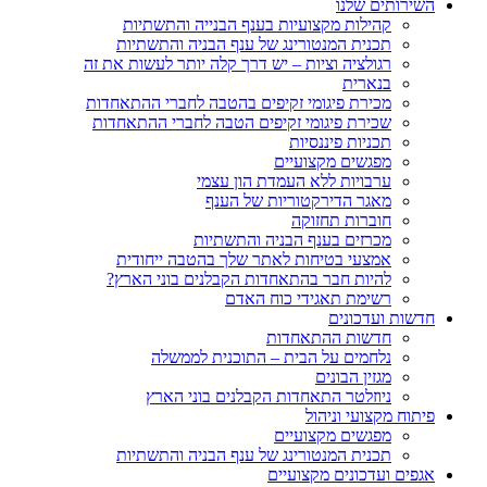
השירותים שלנו
קהילות מקצועיות בענף הבנייה והתשתיות
תכנית המנטורינג של ענף הבניה והתשתיות
רגולציה וציות – יש דרך קלה יותר לעשות את זה
בנארית
מכירת פיגומי זקיפים בהטבה לחברי ההתאחדות
שכירת פיגומי זקיפים הטבה לחברי ההתאחדות
תכניות פיננסיות
מפגשים מקצועיים
ערבויות ללא העמדת הון עצמי
מאגר הדירקטוריות של הענף
חוברות תחזוקה
מכרזים בענף הבניה והתשתיות
אמצעי בטיחות לאתר שלך בהטבה ייחודית
להיות חבר בהתאחדות הקבלנים בוני הארץ?
רשימת תאגידי כוח האדם
חדשות ועדכונים
חדשות ההתאחדות
נלחמים על הבית – התוכנית לממשלה
מגזין הבונים
ניוזלטר התאחדות הקבלנים בוני הארץ
פיתוח מקצועי וניהול
מפגשים מקצועיים
תכנית המנטורינג של ענף הבניה והתשתיות
אגפים ועדכונים מקצועיים