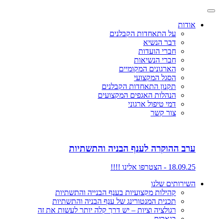
אודות
על התאחדות הקבלנים
דבר הנשיא
חברי הועדות
חברי הנשיאות
הארגונים המקומיים
הסגל המקצועי
תקנון התאחדות הקבלנים
הנהלות האגפים המקצועים
דמי טיפול ארגוני
צור קשר
ערב ההוקרה לענף הבניה והתשתיות
18.09.25 - הצטרפו אלינו !!!!
השירותים שלנו
קהילות מקצועיות בענף הבנייה והתשתיות
תכנית המנטורינג של ענף הבניה והתשתיות
רגולציה וציות – יש דרך קלה יותר לעשות את זה
בנארית