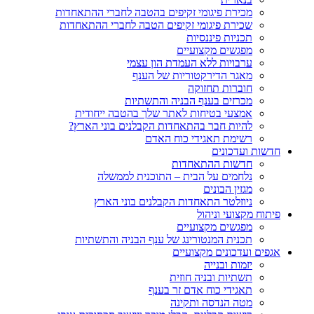
מכירת פיגומי זקיפים בהטבה לחברי ההתאחדות
שכירת פיגומי זקיפים הטבה לחברי ההתאחדות
תכניות פיננסיות
מפגשים מקצועיים
ערבויות ללא העמדת הון עצמי
מאגר הדירקטוריות של הענף
חוברות תחזוקה
מכרזים בענף הבניה והתשתיות
אמצעי בטיחות לאתר שלך בהטבה ייחודית
להיות חבר בהתאחדות הקבלנים בוני הארץ?
רשימת תאגידי כוח האדם
חדשות ועדכונים
חדשות ההתאחדות
נלחמים על הבית – התוכנית לממשלה
מגזין הבונים
ניוזלטר התאחדות הקבלנים בוני הארץ
פיתוח מקצועי וניהול
מפגשים מקצועיים
תכנית המנטורינג של ענף הבניה והתשתיות
אגפים ועדכונים מקצועיים
יזמות ובנייה
תשתיות ובניה חוזית
תאגידי כוח אדם זר בענף
מטה הנדסה ותקינה