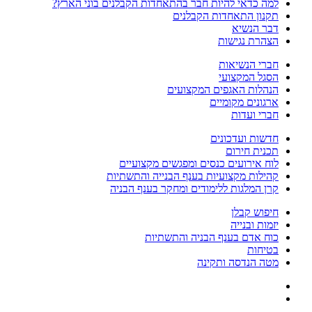
למה כדאי להיות חבר בהתאחדות הקבלנים בוני הארץ?
תקנון התאחדות הקבלנים
דבר הנשיא
הצהרת נגישות
חברי הנשיאות
הסגל המקצועי
הנהלות האגפים המקצועים
ארגונים מקומיים
חברי ועדות
חדשות ועדכונים
תכנית חירום
לוח אירועים כנסים ומפגשים מקצועיים
קהילות מקצועיות בענף הבנייה והתשתיות
קרן המלגות ללימודים ומחקר בענף הבניה
חיפוש קבלן
יזמות ובנייה
כוח אדם בענף הבניה והתשתיות
בטיחות
מטה הנדסה ותקינה