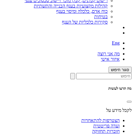
רישום קבלנים, קבלן מוכר ויישוב סכסוכים ענפי
קהילות מקצועיות בענף הבנייה והתשתיות
כוח אדם, כלכלה ומיסוי בענף
בטיחות
סקירות כלכליות של הענף
Eng
מה אני רוצה
איזור אישי
סגור חיפוש
מה תרצו לעשות
לקבל מידע על
הצטרפות להתאחדות
ועדה פריטטית
חוברות תחזוקה