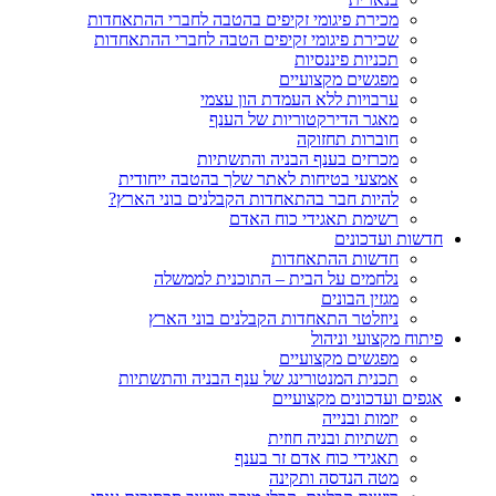
מכירת פיגומי זקיפים בהטבה לחברי ההתאחדות
שכירת פיגומי זקיפים הטבה לחברי ההתאחדות
תכניות פיננסיות
מפגשים מקצועיים
ערבויות ללא העמדת הון עצמי
מאגר הדירקטוריות של הענף
חוברות תחזוקה
מכרזים בענף הבניה והתשתיות
אמצעי בטיחות לאתר שלך בהטבה ייחודית
להיות חבר בהתאחדות הקבלנים בוני הארץ?
רשימת תאגידי כוח האדם
חדשות ועדכונים
חדשות ההתאחדות
נלחמים על הבית – התוכנית לממשלה
מגזין הבונים
ניוזלטר התאחדות הקבלנים בוני הארץ
פיתוח מקצועי וניהול
מפגשים מקצועיים
תכנית המנטורינג של ענף הבניה והתשתיות
אגפים ועדכונים מקצועיים
יזמות ובנייה
תשתיות ובניה חוזית
תאגידי כוח אדם זר בענף
מטה הנדסה ותקינה