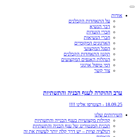
אודות
על התאחדות הקבלנים
דבר הנשיא
חברי הועדות
חברי הנשיאות
הארגונים המקומיים
הסגל המקצועי
תקנון התאחדות הקבלנים
הנהלות האגפים המקצועים
דמי טיפול ארגוני
צור קשר
ערב ההוקרה לענף הבניה והתשתיות
18.09.25 - הצטרפו אלינו !!!!
השירותים שלנו
קהילות מקצועיות בענף הבנייה והתשתיות
תכנית המנטורינג של ענף הבניה והתשתיות
רגולציה וציות – יש דרך קלה יותר לעשות את זה
בנארית