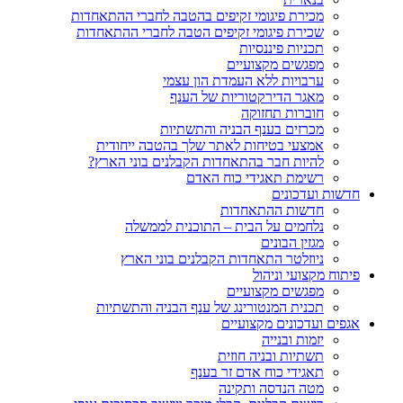
מכירת פיגומי זקיפים בהטבה לחברי ההתאחדות
שכירת פיגומי זקיפים הטבה לחברי ההתאחדות
תכניות פיננסיות
מפגשים מקצועיים
ערבויות ללא העמדת הון עצמי
מאגר הדירקטוריות של הענף
חוברות תחזוקה
מכרזים בענף הבניה והתשתיות
אמצעי בטיחות לאתר שלך בהטבה ייחודית
להיות חבר בהתאחדות הקבלנים בוני הארץ?
רשימת תאגידי כוח האדם
חדשות ועדכונים
חדשות ההתאחדות
נלחמים על הבית – התוכנית לממשלה
מגזין הבונים
ניוזלטר התאחדות הקבלנים בוני הארץ
פיתוח מקצועי וניהול
מפגשים מקצועיים
תכנית המנטורינג של ענף הבניה והתשתיות
אגפים ועדכונים מקצועיים
יזמות ובנייה
תשתיות ובניה חוזית
תאגידי כוח אדם זר בענף
מטה הנדסה ותקינה