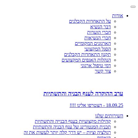
אודות
על התאחדות הקבלנים
דבר הנשיא
חברי הועדות
חברי הנשיאות
הארגונים המקומיים
הסגל המקצועי
תקנון התאחדות הקבלנים
הנהלות האגפים המקצועים
דמי טיפול ארגוני
צור קשר
ערב ההוקרה לענף הבניה והתשתיות
18.09.25 - הצטרפו אלינו !!!!
השירותים שלנו
קהילות מקצועיות בענף הבנייה והתשתיות
תכנית המנטורינג של ענף הבניה והתשתיות
רגולציה וציות – יש דרך קלה יותר לעשות את זה
בנארית