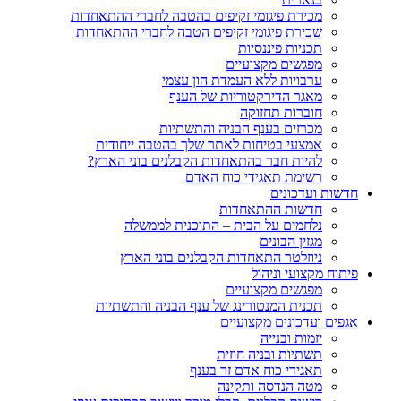
מכירת פיגומי זקיפים בהטבה לחברי ההתאחדות
שכירת פיגומי זקיפים הטבה לחברי ההתאחדות
תכניות פיננסיות
מפגשים מקצועיים
ערבויות ללא העמדת הון עצמי
מאגר הדירקטוריות של הענף
חוברות תחזוקה
מכרזים בענף הבניה והתשתיות
אמצעי בטיחות לאתר שלך בהטבה ייחודית
להיות חבר בהתאחדות הקבלנים בוני הארץ?
רשימת תאגידי כוח האדם
חדשות ועדכונים
חדשות ההתאחדות
נלחמים על הבית – התוכנית לממשלה
מגזין הבונים
ניוזלטר התאחדות הקבלנים בוני הארץ
פיתוח מקצועי וניהול
מפגשים מקצועיים
תכנית המנטורינג של ענף הבניה והתשתיות
אגפים ועדכונים מקצועיים
יזמות ובנייה
תשתיות ובניה חוזית
תאגידי כוח אדם זר בענף
מטה הנדסה ותקינה