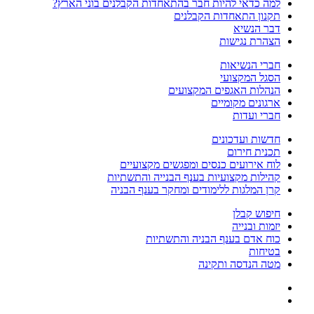
למה כדאי להיות חבר בהתאחדות הקבלנים בוני הארץ?
תקנון התאחדות הקבלנים
דבר הנשיא
הצהרת נגישות
חברי הנשיאות
הסגל המקצועי
הנהלות האגפים המקצועים
ארגונים מקומיים
חברי ועדות
חדשות ועדכונים
תכנית חירום
לוח אירועים כנסים ומפגשים מקצועיים
קהילות מקצועיות בענף הבנייה והתשתיות
קרן המלגות ללימודים ומחקר בענף הבניה
חיפוש קבלן
יזמות ובנייה
כוח אדם בענף הבניה והתשתיות
בטיחות
מטה הנדסה ותקינה