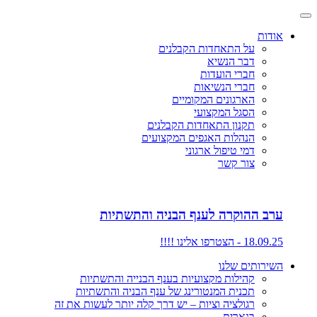
אודות
על התאחדות הקבלנים
דבר הנשיא
חברי הועדות
חברי הנשיאות
הארגונים המקומיים
הסגל המקצועי
תקנון התאחדות הקבלנים
הנהלות האגפים המקצועים
דמי טיפול ארגוני
צור קשר
ערב ההוקרה לענף הבניה והתשתיות
18.09.25 - הצטרפו אלינו !!!!
השירותים שלנו
קהילות מקצועיות בענף הבנייה והתשתיות
תכנית המנטורינג של ענף הבניה והתשתיות
רגולציה וציות – יש דרך קלה יותר לעשות את זה
בנארית