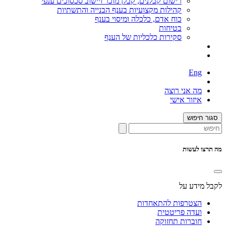
רישום קבלנים, קבלן מוכר ויישוב סכסוכים ענפי
קהילות מקצועיות בענף הבנייה והתשתיות
כוח אדם, כלכלה ומיסוי בענף
בטיחות
סקירות כלכליות של הענף
Eng
מה אני רוצה
איזור אישי
סגור חיפוש
מה תרצו לעשות
לקבל מידע על
הצטרפות להתאחדות
ועדה פריטטית
חוברות תחזוקה