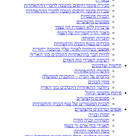
מכירת פיגומי זקיפים בהטבה לחברי ההתאחדות
שכירת פיגומי זקיפים הטבה לחברי ההתאחדות
תכניות פיננסיות
מפגשים מקצועיים
ערבויות ללא העמדת הון עצמי
מאגר הדירקטוריות של הענף
חוברות תחזוקה
מכרזים בענף הבניה והתשתיות
אמצעי בטיחות לאתר שלך בהטבה ייחודית
להיות חבר בהתאחדות הקבלנים בוני הארץ?
רשימת תאגידי כוח האדם
חדשות ועדכונים
חדשות ההתאחדות
נלחמים על הבית – התוכנית לממשלה
מגזין הבונים
ניוזלטר התאחדות הקבלנים בוני הארץ
פיתוח מקצועי וניהול
מפגשים מקצועיים
תכנית המנטורינג של ענף הבניה והתשתיות
אגפים ועדכונים מקצועיים
יזמות ובנייה
תשתיות ובניה חוזית
תאגידי כוח אדם זר בענף
מטה הנדסה ותקינה