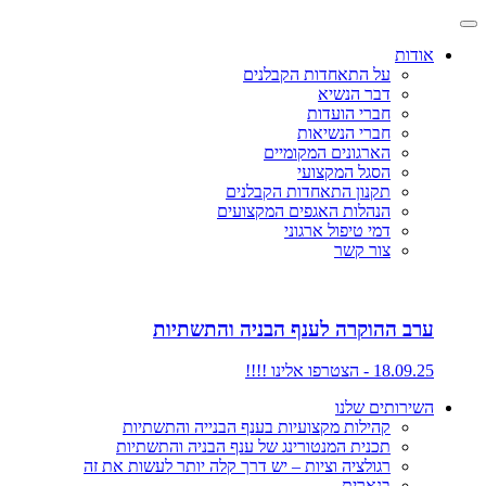
אודות
על התאחדות הקבלנים
דבר הנשיא
חברי הועדות
חברי הנשיאות
הארגונים המקומיים
הסגל המקצועי
תקנון התאחדות הקבלנים
הנהלות האגפים המקצועים
דמי טיפול ארגוני
צור קשר
ערב ההוקרה לענף הבניה והתשתיות
18.09.25 - הצטרפו אלינו !!!!
השירותים שלנו
קהילות מקצועיות בענף הבנייה והתשתיות
תכנית המנטורינג של ענף הבניה והתשתיות
רגולציה וציות – יש דרך קלה יותר לעשות את זה
בנארית