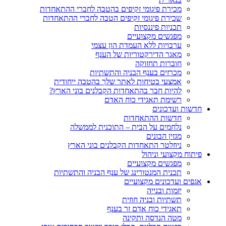
מכירת פיגומי זקיפים בהטבה לחברי ההתאחדות
שכירת פיגומי זקיפים הטבה לחברי ההתאחדות
תכניות פיננסיות
מפגשים מקצועיים
ערבויות ללא העמדת הון עצמי
מאגר הדירקטוריות של הענף
חוברות תחזוקה
מכרזים בענף הבניה והתשתיות
אמצעי בטיחות לאתר שלך בהטבה ייחודית
להיות חבר בהתאחדות הקבלנים בוני הארץ?
רשימת תאגידי כוח האדם
חדשות ועדכונים
חדשות ההתאחדות
נלחמים על הבית – התוכנית לממשלה
מגזין הבונים
ניוזלטר התאחדות הקבלנים בוני הארץ
פיתוח מקצועי וניהול
מפגשים מקצועיים
תכנית המנטורינג של ענף הבניה והתשתיות
אגפים ועדכונים מקצועיים
יזמות ובנייה
תשתיות ובניה חוזית
תאגידי כוח אדם זר בענף
מטה הנדסה ותקינה