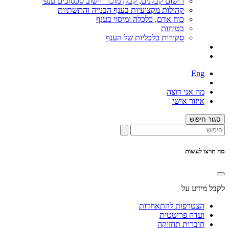
רישום קבלנים, קבלן מוכר ויישוב סכסוכים ענפי
קהילות מקצועיות בענף הבנייה והתשתיות
כוח אדם, כלכלה ומיסוי בענף
בטיחות
סקירות כלכליות של הענף
Eng
מה אני רוצה
איזור אישי
סגור חיפוש
מה תרצו לעשות
לקבל מידע על
הצטרפות להתאחדות
ועדה פריטטית
חוברות תחזוקה