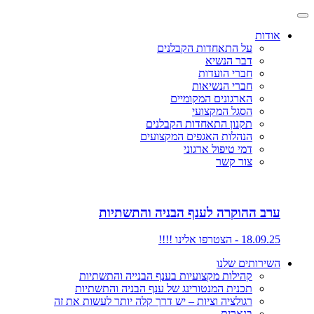
אודות
על התאחדות הקבלנים
דבר הנשיא
חברי הועדות
חברי הנשיאות
הארגונים המקומיים
הסגל המקצועי
תקנון התאחדות הקבלנים
הנהלות האגפים המקצועים
דמי טיפול ארגוני
צור קשר
ערב ההוקרה לענף הבניה והתשתיות
18.09.25 - הצטרפו אלינו !!!!
השירותים שלנו
קהילות מקצועיות בענף הבנייה והתשתיות
תכנית המנטורינג של ענף הבניה והתשתיות
רגולציה וציות – יש דרך קלה יותר לעשות את זה
בנארית