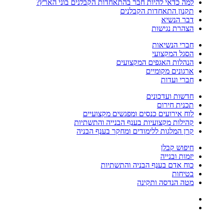
למה כדאי להיות חבר בהתאחדות הקבלנים בוני הארץ?
תקנון התאחדות הקבלנים
דבר הנשיא
הצהרת נגישות
חברי הנשיאות
הסגל המקצועי
הנהלות האגפים המקצועים
ארגונים מקומיים
חברי ועדות
חדשות ועדכונים
תכנית חירום
לוח אירועים כנסים ומפגשים מקצועיים
קהילות מקצועיות בענף הבנייה והתשתיות
קרן המלגות ללימודים ומחקר בענף הבניה
חיפוש קבלן
יזמות ובנייה
כוח אדם בענף הבניה והתשתיות
בטיחות
מטה הנדסה ותקינה