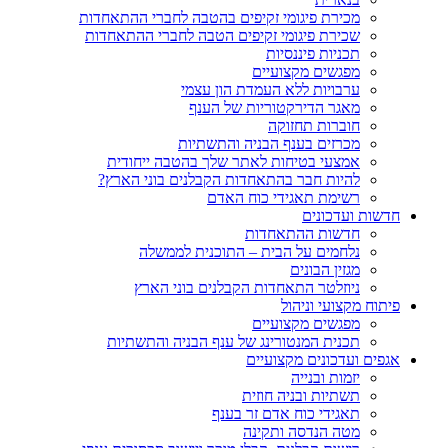
מכירת פיגומי זקיפים בהטבה לחברי ההתאחדות
שכירת פיגומי זקיפים הטבה לחברי ההתאחדות
תכניות פיננסיות
מפגשים מקצועיים
ערבויות ללא העמדת הון עצמי
מאגר הדירקטוריות של הענף
חוברות תחזוקה
מכרזים בענף הבניה והתשתיות
אמצעי בטיחות לאתר שלך בהטבה ייחודית
להיות חבר בהתאחדות הקבלנים בוני הארץ?
רשימת תאגידי כוח האדם
חדשות ועדכונים
חדשות ההתאחדות
נלחמים על הבית – התוכנית לממשלה
מגזין הבונים
ניוזלטר התאחדות הקבלנים בוני הארץ
פיתוח מקצועי וניהול
מפגשים מקצועיים
תכנית המנטורינג של ענף הבניה והתשתיות
אגפים ועדכונים מקצועיים
יזמות ובנייה
תשתיות ובניה חוזית
תאגידי כוח אדם זר בענף
מטה הנדסה ותקינה