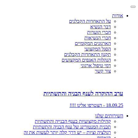
אודות
על התאחדות הקבלנים
דבר הנשיא
חברי הועדות
חברי הנשיאות
הארגונים המקומיים
הסגל המקצועי
תקנון התאחדות הקבלנים
הנהלות האגפים המקצועים
דמי טיפול ארגוני
צור קשר
ערב ההוקרה לענף הבניה והתשתיות
18.09.25 - הצטרפו אלינו !!!!
השירותים שלנו
קהילות מקצועיות בענף הבנייה והתשתיות
תכנית המנטורינג של ענף הבניה והתשתיות
רגולציה וציות – יש דרך קלה יותר לעשות את זה
בנארית