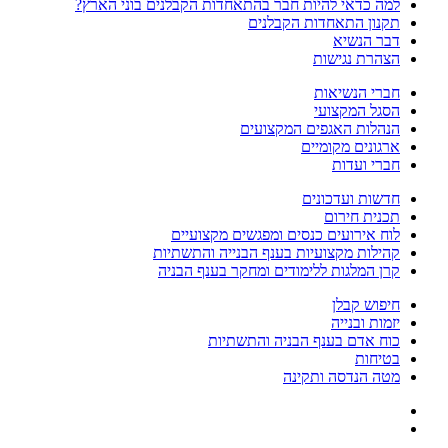
למה כדאי להיות חבר בהתאחדות הקבלנים בוני הארץ?
תקנון התאחדות הקבלנים
דבר הנשיא
הצהרת נגישות
חברי הנשיאות
הסגל המקצועי
הנהלות האגפים המקצועים
ארגונים מקומיים
חברי ועדות
חדשות ועדכונים
תכנית חירום
לוח אירועים כנסים ומפגשים מקצועיים
קהילות מקצועיות בענף הבנייה והתשתיות
קרן המלגות ללימודים ומחקר בענף הבניה
חיפוש קבלן
יזמות ובנייה
כוח אדם בענף הבניה והתשתיות
בטיחות
מטה הנדסה ותקינה