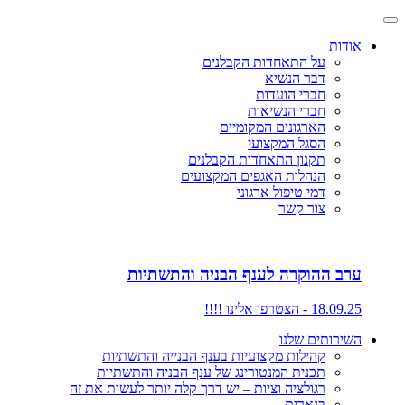
אודות
על התאחדות הקבלנים
דבר הנשיא
חברי הועדות
חברי הנשיאות
הארגונים המקומיים
הסגל המקצועי
תקנון התאחדות הקבלנים
הנהלות האגפים המקצועים
דמי טיפול ארגוני
צור קשר
ערב ההוקרה לענף הבניה והתשתיות
18.09.25 - הצטרפו אלינו !!!!
השירותים שלנו
קהילות מקצועיות בענף הבנייה והתשתיות
תכנית המנטורינג של ענף הבניה והתשתיות
רגולציה וציות – יש דרך קלה יותר לעשות את זה
בנארית