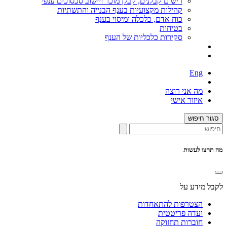
רישום קבלנים, קבלן מוכר ויישוב סכסוכים ענפי
קהילות מקצועיות בענף הבנייה והתשתיות
כוח אדם, כלכלה ומיסוי בענף
בטיחות
סקירות כלכליות של הענף
Eng
מה אני רוצה
איזור אישי
סגור חיפוש
מה תרצו לעשות
לקבל מידע על
הצטרפות להתאחדות
ועדה פריטטית
חוברות תחזוקה