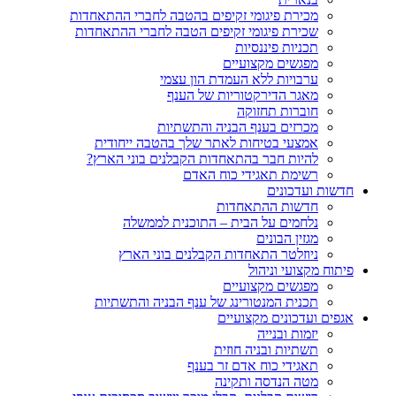
מכירת פיגומי זקיפים בהטבה לחברי ההתאחדות
שכירת פיגומי זקיפים הטבה לחברי ההתאחדות
תכניות פיננסיות
מפגשים מקצועיים
ערבויות ללא העמדת הון עצמי
מאגר הדירקטוריות של הענף
חוברות תחזוקה
מכרזים בענף הבניה והתשתיות
אמצעי בטיחות לאתר שלך בהטבה ייחודית
להיות חבר בהתאחדות הקבלנים בוני הארץ?
רשימת תאגידי כוח האדם
חדשות ועדכונים
חדשות ההתאחדות
נלחמים על הבית – התוכנית לממשלה
מגזין הבונים
ניוזלטר התאחדות הקבלנים בוני הארץ
פיתוח מקצועי וניהול
מפגשים מקצועיים
תכנית המנטורינג של ענף הבניה והתשתיות
אגפים ועדכונים מקצועיים
יזמות ובנייה
תשתיות ובניה חוזית
תאגידי כוח אדם זר בענף
מטה הנדסה ותקינה