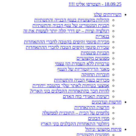
18.09.25 - הצטרפו אלינו !!!!
השירותים שלנו
קהילות מקצועיות בענף הבנייה והתשתיות
תכנית המנטורינג של ענף הבניה והתשתיות
רגולציה וציות – יש דרך קלה יותר לעשות את זה
בנארית
מכירת פיגומי זקיפים בהטבה לחברי ההתאחדות
שכירת פיגומי זקיפים הטבה לחברי ההתאחדות
תכניות פיננסיות
מפגשים מקצועיים
ערבויות ללא העמדת הון עצמי
מאגר הדירקטוריות של הענף
חוברות תחזוקה
מכרזים בענף הבניה והתשתיות
אמצעי בטיחות לאתר שלך בהטבה ייחודית
להיות חבר בהתאחדות הקבלנים בוני הארץ?
רשימת תאגידי כוח האדם
חדשות ועדכונים
חדשות ההתאחדות
נלחמים על הבית – התוכנית לממשלה
מגזין הבונים
ניוזלטר התאחדות הקבלנים בוני הארץ
פיתוח מקצועי וניהול
מפגשים מקצועיים