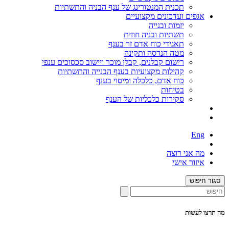
תכנית המנטורינג של ענף הבניה והתשתיות
אגפים ועדכונים מקצועיים
יזמות ובנייה
תשתיות ובניה חוזית
תאגידי כוח אדם זר בענף
מטה הנדסה ותקינה
רישום קבלנים, קבלן מוכר ויישוב סכסוכים ענפי
קהילות מקצועיות בענף הבנייה והתשתיות
כוח אדם, כלכלה ומיסוי בענף
בטיחות
סקירות כלכליות של הענף
Eng
מה אני רוצה
איזור אישי
סגור חיפוש
מה תרצו לעשות