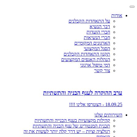
אודות
על התאחדות הקבלנים
דבר הנשיא
חברי הועדות
חברי הנשיאות
הארגונים המקומיים
הסגל המקצועי
תקנון התאחדות הקבלנים
הנהלות האגפים המקצועים
דמי טיפול ארגוני
צור קשר
ערב ההוקרה לענף הבניה והתשתיות
18.09.25 - הצטרפו אלינו !!!!
השירותים שלנו
קהילות מקצועיות בענף הבנייה והתשתיות
תכנית המנטורינג של ענף הבניה והתשתיות
רגולציה וציות – יש דרך קלה יותר לעשות את זה
בנארית