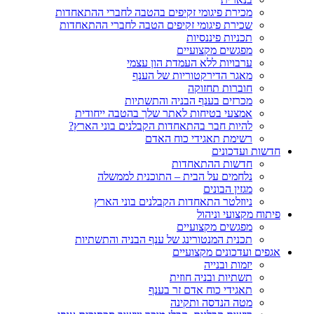
מכירת פיגומי זקיפים בהטבה לחברי ההתאחדות
שכירת פיגומי זקיפים הטבה לחברי ההתאחדות
תכניות פיננסיות
מפגשים מקצועיים
ערבויות ללא העמדת הון עצמי
מאגר הדירקטוריות של הענף
חוברות תחזוקה
מכרזים בענף הבניה והתשתיות
אמצעי בטיחות לאתר שלך בהטבה ייחודית
להיות חבר בהתאחדות הקבלנים בוני הארץ?
רשימת תאגידי כוח האדם
חדשות ועדכונים
חדשות ההתאחדות
נלחמים על הבית – התוכנית לממשלה
מגזין הבונים
ניוזלטר התאחדות הקבלנים בוני הארץ
פיתוח מקצועי וניהול
מפגשים מקצועיים
תכנית המנטורינג של ענף הבניה והתשתיות
אגפים ועדכונים מקצועיים
יזמות ובנייה
תשתיות ובניה חוזית
תאגידי כוח אדם זר בענף
מטה הנדסה ותקינה