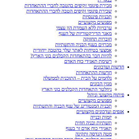
מכירת פיגומי זקיפים בהטבה לחברי ההתאחדות
שכירת פיגומי זקיפים הטבה לחברי ההתאחדות
תכניות פיננסיות
מפגשים מקצועיים
ערבויות ללא העמדת הון עצמי
מאגר הדירקטוריות של הענף
חוברות תחזוקה
מכרזים בענף הבניה והתשתיות
אמצעי בטיחות לאתר שלך בהטבה ייחודית
להיות חבר בהתאחדות הקבלנים בוני הארץ?
רשימת תאגידי כוח האדם
חדשות ועדכונים
חדשות ההתאחדות
נלחמים על הבית – התוכנית לממשלה
מגזין הבונים
ניוזלטר התאחדות הקבלנים בוני הארץ
פיתוח מקצועי וניהול
מפגשים מקצועיים
תכנית המנטורינג של ענף הבניה והתשתיות
אגפים ועדכונים מקצועיים
יזמות ובנייה
תשתיות ובניה חוזית
תאגידי כוח אדם זר בענף
מטה הנדסה ותקינה