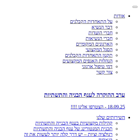
אודות
על התאחדות הקבלנים
דבר הנשיא
חברי הועדות
חברי הנשיאות
הארגונים המקומיים
הסגל המקצועי
תקנון התאחדות הקבלנים
הנהלות האגפים המקצועים
דמי טיפול ארגוני
צור קשר
ערב ההוקרה לענף הבניה והתשתיות
18.09.25 - הצטרפו אלינו !!!!
השירותים שלנו
קהילות מקצועיות בענף הבנייה והתשתיות
תכנית המנטורינג של ענף הבניה והתשתיות
רגולציה וציות – יש דרך קלה יותר לעשות את זה
בנארית