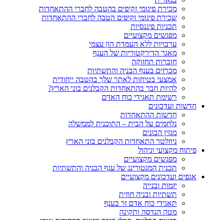
מכירת פיגומי זקיפים בהטבה לחברי ההתאחדות
שכירת פיגומי זקיפים הטבה לחברי ההתאחדות
תכניות פיננסיות
מפגשים מקצועיים
ערבויות ללא העמדת הון עצמי
מאגר הדירקטוריות של הענף
חוברות תחזוקה
מכרזים בענף הבניה והתשתיות
אמצעי בטיחות לאתר שלך בהטבה ייחודית
להיות חבר בהתאחדות הקבלנים בוני הארץ?
רשימת תאגידי כוח האדם
חדשות ועדכונים
חדשות ההתאחדות
נלחמים על הבית – התוכנית לממשלה
מגזין הבונים
ניוזלטר התאחדות הקבלנים בוני הארץ
פיתוח מקצועי וניהול
מפגשים מקצועיים
תכנית המנטורינג של ענף הבניה והתשתיות
אגפים ועדכונים מקצועיים
יזמות ובנייה
תשתיות ובניה חוזית
תאגידי כוח אדם זר בענף
מטה הנדסה ותקינה