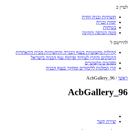
לעיין ב
תשתיות ובניה חוזית
יזמות ובנייה
בטיחות
מטה הנדסה ותקינה
להירשם ל
קהילות מקצועיות בענף הבנייה והתשתיות מבית התאחדות
הקבלנים והקרן לעידוד ופיתוח ענף הבניה בישראל
מפגשים מקצועיים
קרן המלגות ללימודים ומחקר בענף הבניה
ראשי
/
AcbGallery_96
AcbGallery_96
יצירת קשר