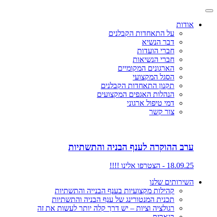
אודות
על התאחדות הקבלנים
דבר הנשיא
חברי הועדות
חברי הנשיאות
הארגונים המקומיים
הסגל המקצועי
תקנון התאחדות הקבלנים
הנהלות האגפים המקצועים
דמי טיפול ארגוני
צור קשר
ערב ההוקרה לענף הבניה והתשתיות
18.09.25 - הצטרפו אלינו !!!!
השירותים שלנו
קהילות מקצועיות בענף הבנייה והתשתיות
תכנית המנטורינג של ענף הבניה והתשתיות
רגולציה וציות – יש דרך קלה יותר לעשות את זה
בנארית