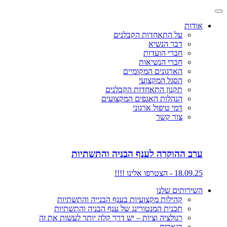
אודות
על התאחדות הקבלנים
דבר הנשיא
חברי הועדות
חברי הנשיאות
הארגונים המקומיים
הסגל המקצועי
תקנון התאחדות הקבלנים
הנהלות האגפים המקצועים
דמי טיפול ארגוני
צור קשר
ערב ההוקרה לענף הבניה והתשתיות
18.09.25 - הצטרפו אלינו !!!!
השירותים שלנו
קהילות מקצועיות בענף הבנייה והתשתיות
תכנית המנטורינג של ענף הבניה והתשתיות
רגולציה וציות – יש דרך קלה יותר לעשות את זה
בנארית