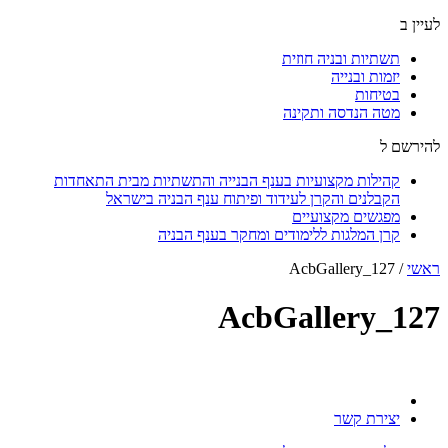
לעיין ב
תשתיות ובניה חוזית
יזמות ובנייה
בטיחות
מטה הנדסה ותקינה
להירשם ל
קהילות מקצועיות בענף הבנייה והתשתיות מבית התאחדות
הקבלנים והקרן לעידוד ופיתוח ענף הבניה בישראל
מפגשים מקצועיים
קרן המלגות ללימודים ומחקר בענף הבניה
ראשי
/
AcbGallery_127
AcbGallery_127
יצירת קשר