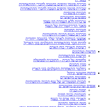
מכירת פיגומי זקיפים בהטבה לחברי ההתאחדות
שכירת פיגומי זקיפים הטבה לחברי ההתאחדות
תכניות פיננסיות
מפגשים מקצועיים
ערבויות ללא העמדת הון עצמי
מאגר הדירקטוריות של הענף
חוברות תחזוקה
מכרזים בענף הבניה והתשתיות
אמצעי בטיחות לאתר שלך בהטבה ייחודית
להיות חבר בהתאחדות הקבלנים בוני הארץ?
רשימת תאגידי כוח האדם
חדשות ועדכונים
חדשות ההתאחדות
נלחמים על הבית – התוכנית לממשלה
מגזין הבונים
ניוזלטר התאחדות הקבלנים בוני הארץ
פיתוח מקצועי וניהול
מפגשים מקצועיים
תכנית המנטורינג של ענף הבניה והתשתיות
אגפים ועדכונים מקצועיים
יזמות ובנייה
תשתיות ובניה חוזית
תאגידי כוח אדם זר בענף
מטה הנדסה ותקינה