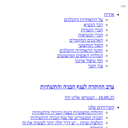
אודות
על התאחדות הקבלנים
דבר הנשיא
חברי הועדות
חברי הנשיאות
הארגונים המקומיים
הסגל המקצועי
תקנון התאחדות הקבלנים
הנהלות האגפים המקצועים
דמי טיפול ארגוני
צור קשר
ערב ההוקרה לענף הבניה והתשתיות
18.09.25 - הצטרפו אלינו !!!!
השירותים שלנו
קהילות מקצועיות בענף הבנייה והתשתיות
תכנית המנטורינג של ענף הבניה והתשתיות
רגולציה וציות – יש דרך קלה יותר לעשות את זה
בנארית