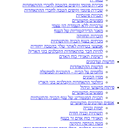
מכירת פיגומי זקיפים בהטבה לחברי ההתאחדות
שכירת פיגומי זקיפים הטבה לחברי ההתאחדות
תכניות פיננסיות
מפגשים מקצועיים
ערבויות ללא העמדת הון עצמי
מאגר הדירקטוריות של הענף
חוברות תחזוקה
מכרזים בענף הבניה והתשתיות
אמצעי בטיחות לאתר שלך בהטבה ייחודית
להיות חבר בהתאחדות הקבלנים בוני הארץ?
רשימת תאגידי כוח האדם
חדשות ועדכונים
חדשות ההתאחדות
נלחמים על הבית – התוכנית לממשלה
מגזין הבונים
ניוזלטר התאחדות הקבלנים בוני הארץ
פיתוח מקצועי וניהול
מפגשים מקצועיים
תכנית המנטורינג של ענף הבניה והתשתיות
אגפים ועדכונים מקצועיים
יזמות ובנייה
תשתיות ובניה חוזית
תאגידי כוח אדם זר בענף
מטה הנדסה ותקינה