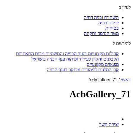
לעיין ב
תשתיות ובניה חוזית
יזמות ובנייה
בטיחות
מטה הנדסה ותקינה
להירשם ל
קהילות מקצועיות בענף הבנייה והתשתיות מבית התאחדות
הקבלנים והקרן לעידוד ופיתוח ענף הבניה בישראל
מפגשים מקצועיים
קרן המלגות ללימודים ומחקר בענף הבניה
ראשי
/
AcbGallery_71
AcbGallery_71
יצירת קשר