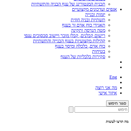
תכנית המנטורינג של ענף הבניה והתשתיות
אגפים ועדכונים מקצועיים
יזמות ובנייה
תשתיות ובניה חוזית
תאגידי כוח אדם זר בענף
מטה הנדסה ותקינה
רישום קבלנים, קבלן מוכר ויישוב סכסוכים ענפי
קהילות מקצועיות בענף הבנייה והתשתיות
כוח אדם, כלכלה ומיסוי בענף
בטיחות
סקירות כלכליות של הענף
Eng
מה אני רוצה
איזור אישי
סגור חיפוש
מה תרצו לעשות