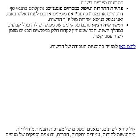
פתרונות מיידיים בשטח.
פתיחת התחרות וטיפול במכרזים פוגעניים:
נתקלתם בתנאי סף
דרקוניים או במכרז פוגעני? אנו מזמינים אתכם לפנות אלינו באגף,
ואנו נטפל בנושא ישירות מול יו"ר הרשות.
המשך שיח רציף:
סוכם על קיומם של מפגשי שולחן עגול קבועים
במהלך השנה. חבר שמעוניין לקחת חלק במפגשים הבאים מוזמן
ליצור עמנו קשר.
לחצו כאן
לצפייה בתוכניות העבודה של הרשות.
קול קורא ליצרנים, יבואנים וספקים של מערכות תבניות מודולריות
ומתועשות לקירות, עמודים ותקרות, חברות, יבואנים וספקים של מנופים