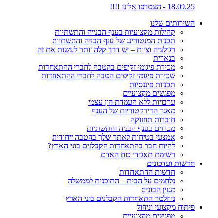
18.09.25 - הצטרפו אלינו !!!!
השירותים שלנו
קהילות מקצועיות בענף הבנייה והתשתיות
תכנית המנטורינג של ענף הבניה והתשתיות
רגולציה וציות – יש דרך קלה יותר לעשות את זה
בנארית
מכירת פיגומי זקיפים בהטבה לחברי ההתאחדות
שכירת פיגומי זקיפים הטבה לחברי ההתאחדות
תכניות פיננסיות
מפגשים מקצועיים
ערבויות ללא העמדת הון עצמי
מאגר הדירקטוריות של הענף
חוברות תחזוקה
מכרזים בענף הבניה והתשתיות
אמצעי בטיחות לאתר שלך בהטבה ייחודית
להיות חבר בהתאחדות הקבלנים בוני הארץ?
רשימת תאגידי כוח האדם
חדשות ועדכונים
חדשות ההתאחדות
נלחמים על הבית – התוכנית לממשלה
מגזין הבונים
ניוזלטר התאחדות הקבלנים בוני הארץ
פיתוח מקצועי וניהול
מפגשים מקצועיים