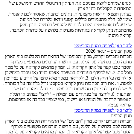
אנחנו שמחים להציג בפניכם את העיתון הדיגיטלי החדש והמושקע של
התאחדות הקבלנים בוני הארץ.
בעיתון תמצאו חדשות מקצועיות, נתונים וכתבות שאסור לכם להפסיד.
שימו לב: חלק מהעמודים כוללים קטעי וידאו וגלריות של תמונות
שמופעלים אוטומטית ואת חלקם יש להפעיל בלחיצה. תוכן חלק
מהכתבות ניתן לקריאה באותיות מוגדלות בלחיצה על כותרת הכתבה.
קריאה מהנה!
לחצו כאן לצפייה במגזין הדיגיטלי
מגזין הבונים – ינואר 2026
חברות וחברים יקרים, מגזין "הבונים" של התאחדות הקבלנים בוני הארץ
מחכה לכם בלחיצה על הלינק, עם חדשות ועדכונים מקצועיים מצורף
הסבר טכני קצר על אופן הקריאה: 1.⁠ ⁠המגזין מתאים לקריאה על כל מסך
מכל סוג. 2.⁠ ⁠יש לדפדף בעמודים במשיכת אצבע בנייד (או עכבר במחשב)
או לחיצה על החץ הלבן. 3.⁠ ⁠לקריאה במסך מלא לחצו על הריבוע בצד ימין
למטה. 4.⁠ ⁠את רוב הכתבות ניתן לקרוא בטקסט גדול בלחיצה על הכותרת.
5.⁠ ⁠יש לדפדף ולהמתין כמה שניות בכל עמוד, כי בחלק מהכתבות יש
הפתעות. 6.⁠ ⁠לחיצה על כפתורים עם המילה – "לחצו" בצהוב או תכלת,
תאפשר הרחבה של המידע או רישום, כפי שצויין בכתבה או בפרסומת.
קריאה נעימה.
לחצו כאן לצפייה במגזין הדיגיטלי
מגזין הבונים
חברות וחברים יקרים, מגזין "הבונים" של התאחדות הקבלנים בוני הארץ
מחכה לכם בלחיצה על הלינק, עם חדשות ועדכונים מקצועיים מצורף
הסבר טכני קצר על אופן הקריאה: 1.⁠ ⁠המגזין מתאים לקריאה על כל מסך