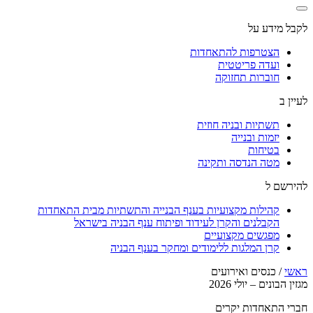
לקבל מידע על
הצטרפות להתאחדות
ועדה פריטטית
חוברות תחזוקה
לעיין ב
תשתיות ובניה חוזית
יזמות ובנייה
בטיחות
מטה הנדסה ותקינה
להירשם ל
קהילות מקצועיות בענף הבנייה והתשתיות מבית התאחדות
הקבלנים והקרן לעידוד ופיתוח ענף הבניה בישראל
מפגשים מקצועיים
קרן המלגות ללימודים ומחקר בענף הבניה
ראשי
/
כנסים ואירועים
מגזין הבונים – יולי 2026
חברי התאחדות יקרים