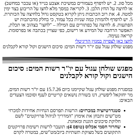
מכל סוג. 2.⁠ ⁠יש לדפדף בעמודים במשיכת אצבע בנייד (או עכבר במחשב)
או לחיצה על החץ הלבן. 3.⁠ ⁠לקריאה במסך מלא לחצו על הריבוע בצד ימין
למטה. 4.⁠ ⁠את רוב הכתבות ניתן לקרוא בטקסט גדול בלחיצה על הכותרת.
5.⁠ ⁠יש לדפדף ולהמתין כמה שניות בכל עמוד, כי בחלק מהכתבות יש
הפתעות. 6.⁠ ⁠לחיצה על כפתורים עם המילה – "לחצו" בצהוב או תכלת,
תאפשר הרחבה של המידע או רישום, כפי שצויין בכתבה או בפרסומת.
קריאה נעימה.
לחצו כאן לצפייה במגזין הדיגיטלי
מפגש שולחן עגול עם יו"ר רשות המים: סיכום הישגים וקול קורא לקבלנים
מפגש שולחן עגול עם יו"ר רשות המים: סיכום
הישגים וקול קורא לקבלנים
במסגרת מפגש שולחן עגול שקיימנו ביום 15.7.26 עם יו”ר רשות המים,
מר יחזקאל ליפשיץ, דנו בשורת נושאים קריטיים לענף וסוכמו הצעדים
הבאים:
סטנדרטיזציה במכרזים:
הרשות תפרסם הנחיות אחידות למכרזי
מט"שים ותבחן את אימוץ "המדריך לניהול פרויקטים" לשם
חלוקת סיכונים הוגנת ומאוזנת.
שחרור חסמי אכלוס (טופס 4):
תועבר לרשות רשימת פרויקטים
התקועים בשל מצוקת תשתיות ביוב/מט"שים, במטרה לקדם