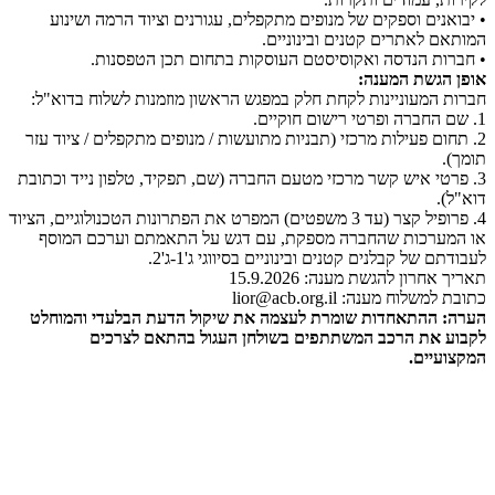
• יבואנים וספקים של מנופים מתקפלים, עגורנים וציוד הרמה ושינוע
המותאם לאתרים קטנים ובינוניים.
• חברות הנדסה ואקוסיסטם העוסקות בתחום תכן הטפסנות.
אופן הגשת המענה:
חברות המעוניינות לקחת חלק במפגש הראשון מוזמנות לשלוח בדוא"ל:
1. שם החברה ופרטי רישום חוקיים.
2. תחום פעילות מרכזי (תבניות מתועשות / מנופים מתקפלים / ציוד עזר
תומך).
3. פרטי איש קשר מרכזי מטעם החברה (שם, תפקיד, טלפון נייד וכתובת
דוא"ל).
4. פרופיל קצר (עד 3 משפטים) המפרט את הפתרונות הטכנולוגיים, הציוד
או המערכות שהחברה מספקת, עם דגש על התאמתם וערכם המוסף
לעבודתם של קבלנים קטנים ובינוניים בסיווגי ג'1-ג'2.
תאריך אחרון להגשת מענה: 15.9.2026
כתובת למשלוח מענה: lior@acb.org.il
הערה: ההתאחדות שומרת לעצמה את שיקול הדעת הבלעדי והמוחלט
לקבוע את הרכב המשתתפים בשולחן העגול בהתאם לצרכים
המקצועיים.