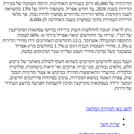
הדרגתית של 45,000 זרים בשנתיים האחרונות. הרמה הנמוכה של מכירת
הדירות בשנת 2026, עד חודש אפריל, משקפת ירידה של 13% בהשוואה
לשנה הקודמת. מלאי הדירות בהיתרים ממשיך להיות גבוה, אך מלאי
הדירות הגמורות נחתך במחצית בשנה האחרונה לכ-8,000.
ניתן לראות תגובה להחלשות השוק בירידה בהיקף עסקאות המקרקעין
של רמ"י, שירדו עד החודשים ינואר-אפריל ביותר מ- 60% לעומת
התקופה המקבילה אשתקד. ב-12 החודשים האחרונים ירדו מחירי הדירות
ב-1.3%. מחירי תשומות הבניה זינקו ב-1.7% בחודשים מרץ-אפריל
במצטבר בשל נסיקת מחירי הנפט ועליית שכר המינימום במשק.
הענף נכנס לחודשים הקרובים כשהוא חשוף לשילוב מאתגר של ביקוש
חלש, מלאים גבוהים, זמני בנייה ארוכים ואי־ודאות ביטחונית, פוליטית
וכלכלית. בהיעדר התאוששות מהירה בביקוש או צעדי מדיניות תומכי
שוק, צפויה האטה בנושא המכירות, עיכוב בפתיחת פרויקטים חדשים,
המשך ירידה בעסקאות מקרקעין וסיכון להעמקת הפגיעה בהיצע העתידי
של דירות.
לחצו כאן לסקירה המלאה
יצירת קשר