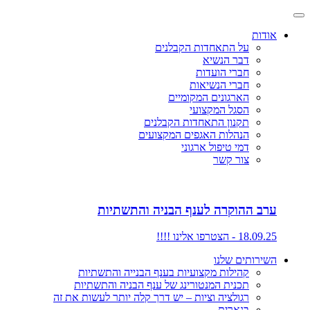
אודות
על התאחדות הקבלנים
דבר הנשיא
חברי הועדות
חברי הנשיאות
הארגונים המקומיים
הסגל המקצועי
תקנון התאחדות הקבלנים
הנהלות האגפים המקצועים
דמי טיפול ארגוני
צור קשר
ערב ההוקרה לענף הבניה והתשתיות
18.09.25 - הצטרפו אלינו !!!!
השירותים שלנו
קהילות מקצועיות בענף הבנייה והתשתיות
תכנית המנטורינג של ענף הבניה והתשתיות
רגולציה וציות – יש דרך קלה יותר לעשות את זה
בנארית