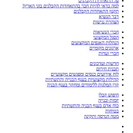
על התאחדות הקבלנים
למה כדאי להיות חבר בהתאחדות הקבלנים בוני הארץ?
תקנון התאחדות הקבלנים
דבר הנשיא
הצהרת נגישות
חברי הנשיאות
הסגל המקצועי
הנהלות האגפים המקצועים
ארגונים מקומיים
חברי ועדות
חדשות ועדכונים
תכנית חירום
לוח אירועים כנסים ומפגשים מקצועיים
קהילות מקצועיות בענף הבנייה והתשתיות
קרן המלגות ללימודים ומחקר בענף הבניה
חיפוש קבלן
יזמות ובנייה
כוח אדם בענף הבניה והתשתיות
בטיחות
מטה הנדסה ותקינה