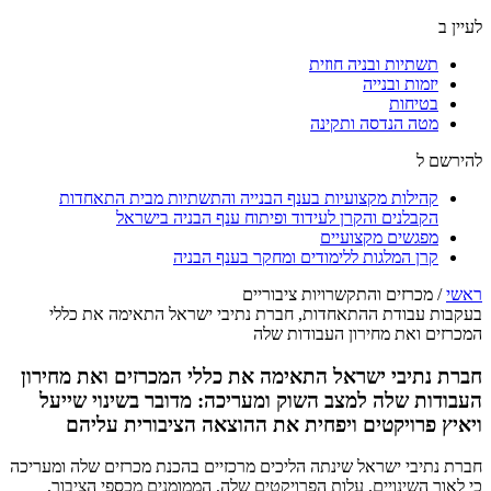
לעיין ב
תשתיות ובניה חוזית
יזמות ובנייה
בטיחות
מטה הנדסה ותקינה
להירשם ל
קהילות מקצועיות בענף הבנייה והתשתיות מבית התאחדות
הקבלנים והקרן לעידוד ופיתוח ענף הבניה בישראל
מפגשים מקצועיים
קרן המלגות ללימודים ומחקר בענף הבניה
ראשי
/
מכרזים והתקשרויות ציבוריים
בעקבות עבודת ההתאחדות, חברת נתיבי ישראל התאימה את כללי
המכרזים ואת מחירון העבודות שלה
חברת נתיבי ישראל התאימה את כללי המכרזים ואת מחירון
העבודות שלה למצב השוק ומעריכה: מדובר בשינוי שייעל
ויאיץ פרויקטים ויפחית את ההוצאה הציבורית עליהם
חברת נתיבי ישראל שינתה הליכים מרכזיים בהכנת מכרזים שלה ומעריכה
כי לאור השינויים, עלות הפרויקטים שלה, הממומנים מכספי הציבור,