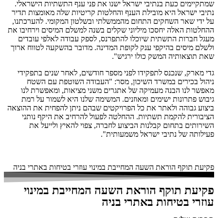
שמתקיימים כעת בנתיבי ישראל ישנו את פני ענף התשתיות הישראלי.
נתיבי ישראל היא מובילת הענף והחלטות קריטיות שלה מאומצות תדיר
על ידי שאר השחקים התחום מהממשלתי ובשלטון המקומי. להערכתנו,
ההחלטות האלה יחסכו מיליוני שקלים בשנה למשלם המיסים וירחיבו את
מעגל חברות התשתית שיוכלו להתפרנס, לספק עבודה לאלפי עובדים
ולשלם מיסים בהיקפי ענק לקופת המדינה. מדובר בהשקעה לטווח ארוך
שאת תוצאותיה המשק כולו ירגיש".
גדי מארק, שנכנס לתפקידו לפני מספר חודשים, לאחר שנים בתפקידי
ניהול בכירים במשרד השיכון, מסר: "העבודה השוטפת עם השטח
מאפשר לנו הבנה מעמיקה של אתגרים משני מציאות, ומאפשרת לנו
גיבוש פתרונות ישימים ומאוזנים. המשימה שלנו היא לשמור על רמת
ביצוע גבוהה ולאתר את כל הפרויקטים שבהם ניתן להפחית את ההוצאה
הציבורית להקמת תשתיות. ההחלטה לפעול להרחיב את היקף נותני
השירותים בתחום קבלנות הביצוע לחברה, צפוי להאיץ ולייעל את
פעילותה של נתיבי ישראל משמעותית".
פקיעת תוקף הוראת השעה המחייבת במינוי עוזרי בטיחות באתרי בניה
פקיעת תוקף הוראת השעה המחייבת במינוי
עוזרי בטיחות באתרי בניה