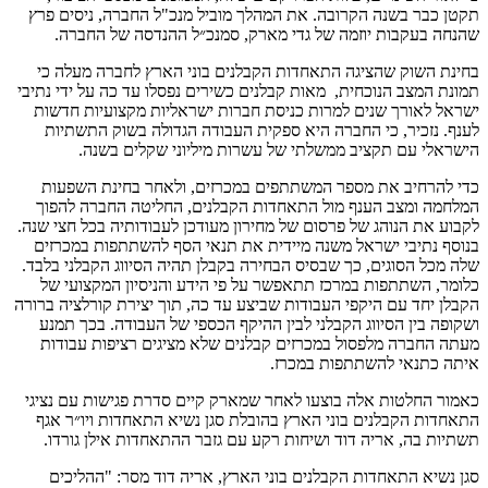
תקטן כבר בשנה הקרובה. את המהלך מוביל מנכ"ל החברה, ניסים פרץ
שהנחה בעקבות יוזמה של גדי מארק, סמנכ״ל ההנדסה של החברה.
בחינת השוק שהציגה התאחדות הקבלנים בוני הארץ לחברה מעלה כי
תמונת המצב הנוכחית, מאות קבלנים כשירים נפסלו עד כה על ידי נתיבי
ישראל לאורך שנים למרות כניסת חברות ישראליות מקצועיות חדשות
לענף. נזכיר, כי החברה היא ספקית העבודה הגדולה בשוק התשתיות
הישראלי עם תקציב ממשלתי של עשרות מיליוני שקלים בשנה.
כדי להרחיב את מספר המשתתפים במכרזים, ולאחר בחינת השפעות
המלחמה ומצב הענף מול התאחדות הקבלנים, החליטה החברה להפוך
לקבוע את הנוהג של פרסום של מחירון מעודכן לעבודותיה בכל חצי שנה.
בנוסף נתיבי ישראל משנה מיידית את תנאי הסף להשתתפות במכרזים
שלה מכל הסוגים, כך שבסיס הבחירה בקבלן תהיה הסיווג הקבלני בלבד.
כלומר, השתתפות במרכז תתאפשר על פי הידע והניסיון המקצועי של
הקבלן יחד עם היקפי העבודות שביצע עד כה, תוך יצירת קורלציה ברורה
ושקופה בין הסיווג הקבלני לבין ההיקף הכספי של העבודה. בכך תמנע
מעתה החברה מלפסול במכרזים קבלנים שלא מציגים רציפות עבודות
איתה כתנאי להשתתפות במכרז.
כאמור החלטות אלה בוצעו לאחר שמארק קיים סדרת פגישות עם נציגי
התאחדות הקבלנים בוני הארץ בהובלת סגן נשיא התאחדות ויו״ר אגף
תשתיות בה, אריה דוד ושיחות רקע עם גזבר ההתאחדות אילן גורדו.
סגן נשיא התאחדות הקבלנים בוני הארץ, אריה דוד מסר: "ההליכים