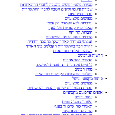
מכירת פיגומי זקיפים בהטבה לחברי ההתאחדות
שכירת פיגומי זקיפים הטבה לחברי ההתאחדות
תכניות פיננסיות
מפגשים מקצועיים
ערבויות ללא העמדת הון עצמי
מאגר הדירקטוריות של הענף
חוברות תחזוקה
מכרזים בענף הבניה והתשתיות
אמצעי בטיחות לאתר שלך בהטבה ייחודית
להיות חבר בהתאחדות הקבלנים בוני הארץ?
רשימת תאגידי כוח האדם
חדשות ועדכונים
חדשות ההתאחדות
נלחמים על הבית – התוכנית לממשלה
מגזין הבונים
ניוזלטר התאחדות הקבלנים בוני הארץ
פיתוח מקצועי וניהול
מפגשים מקצועיים
תכנית המנטורינג של ענף הבניה והתשתיות
אגפים ועדכונים מקצועיים
יזמות ובנייה
תשתיות ובניה חוזית
תאגידי כוח אדם זר בענף
מטה הנדסה ותקינה