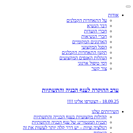
אודות
על התאחדות הקבלנים
דבר הנשיא
חברי הועדות
חברי הנשיאות
הארגונים המקומיים
הסגל המקצועי
תקנון התאחדות הקבלנים
הנהלות האגפים המקצועים
דמי טיפול ארגוני
צור קשר
ערב ההוקרה לענף הבניה והתשתיות
18.09.25 - הצטרפו אלינו !!!!
השירותים שלנו
קהילות מקצועיות בענף הבנייה והתשתיות
תכנית המנטורינג של ענף הבניה והתשתיות
רגולציה וציות – יש דרך קלה יותר לעשות את זה
בנארית