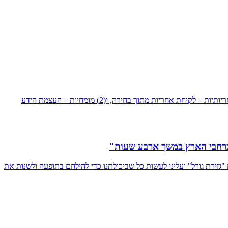
הבקרה העצמית הינה אבן יסוד בתרבות החותרת לאפס כשלים בתכנון ובביצוע והיא מבוססת על שני יסודות הכרחיים בתרבות השיפור המתמיד: (1) אחריותיות – לקיחת אחריות מתוך בחירה, ו(2) מומחיות – העצמת הידע
 ברחבי הארץ במשך ארבע שעות"
גזירת גורל" ועלינו לעשות כל שביכולתנו כדי להילחם בתופעה ולשנות את