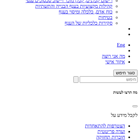
רישום קבלנים, קבלן מוכר ויישוב סכסוכים ענפי
קהילות מקצועיות בענף הבנייה והתשתיות
כוח אדם, כלכלה ומיסוי בענף
בטיחות
סקירות כלכליות של הענף
Eng
מה אני רוצה
איזור אישי
סגור חיפוש
מה תרצו לעשות
לקבל מידע על
הצטרפות להתאחדות
ועדה פריטטית
חוברות תחזוקה