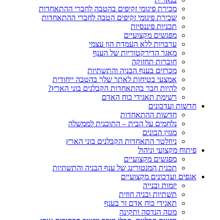
מכירת פיגומי זקיפים בהטבה לחברי ההתאחדות
שכירת פיגומי זקיפים הטבה לחברי ההתאחדות
תכניות פיננסיות
מפגשים מקצועיים
ערבויות ללא העמדת הון עצמי
מאגר הדירקטוריות של הענף
חוברות תחזוקה
מכרזים בענף הבניה והתשתיות
אמצעי בטיחות לאתר שלך בהטבה ייחודית
להיות חבר בהתאחדות הקבלנים בוני הארץ?
רשימת תאגידי כוח האדם
חדשות ועדכונים
חדשות ההתאחדות
נלחמים על הבית – התוכנית לממשלה
מגזין הבונים
ניוזלטר התאחדות הקבלנים בוני הארץ
פיתוח מקצועי וניהול
מפגשים מקצועיים
תכנית המנטורינג של ענף הבניה והתשתיות
אגפים ועדכונים מקצועיים
יזמות ובנייה
תשתיות ובניה חוזית
תאגידי כוח אדם זר בענף
מטה הנדסה ותקינה