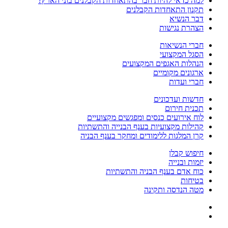
למה כדאי להיות חבר בהתאחדות הקבלנים בוני הארץ?
תקנון התאחדות הקבלנים
דבר הנשיא
הצהרת נגישות
חברי הנשיאות
הסגל המקצועי
הנהלות האגפים המקצועים
ארגונים מקומיים
חברי ועדות
חדשות ועדכונים
תכנית חירום
לוח אירועים כנסים ומפגשים מקצועיים
קהילות מקצועיות בענף הבנייה והתשתיות
קרן המלגות ללימודים ומחקר בענף הבניה
חיפוש קבלן
יזמות ובנייה
כוח אדם בענף הבניה והתשתיות
בטיחות
מטה הנדסה ותקינה