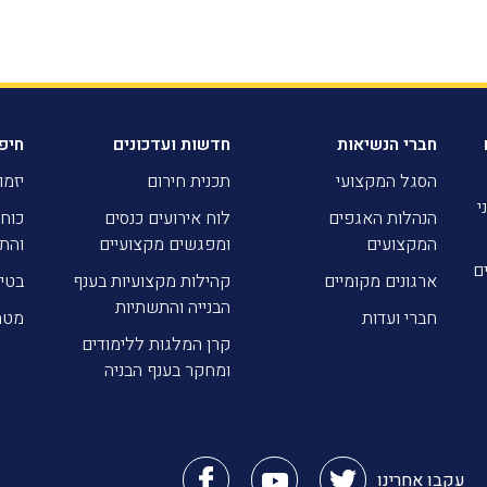
חברי הנשיאות
חדשות ועדכונים
חיפ
הסגל המקצועי
תכנית חירום
יזמו
י
הנהלות האגפים
לוח אירועים כנסים
כוח 
המקצועים
ומפגשים מקצועיים
והת
ם
ארגונים מקומיים
קהילות מקצועיות בענף
בטי
הבנייה והתשתיות
חברי ועדות
מטה
קרן המלגות ללימודים
ומחקר בענף הבניה
עקבו אחרינו