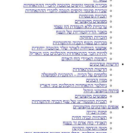
מכירת פיגומי זקיפים בהטבה לחברי ההתאחדות
שכירת פיגומי זקיפים הטבה לחברי ההתאחדות
תכניות פיננסיות
מפגשים מקצועיים
ערבויות ללא העמדת הון עצמי
מאגר הדירקטוריות של הענף
חוברות תחזוקה
מכרזים בענף הבניה והתשתיות
אמצעי בטיחות לאתר שלך בהטבה ייחודית
להיות חבר בהתאחדות הקבלנים בוני הארץ?
רשימת תאגידי כוח האדם
חדשות ועדכונים
חדשות ההתאחדות
נלחמים על הבית – התוכנית לממשלה
מגזין הבונים
ניוזלטר התאחדות הקבלנים בוני הארץ
פיתוח מקצועי וניהול
מפגשים מקצועיים
תכנית המנטורינג של ענף הבניה והתשתיות
אגפים ועדכונים מקצועיים
יזמות ובנייה
תשתיות ובניה חוזית
תאגידי כוח אדם זר בענף
מטה הנדסה ותקינה