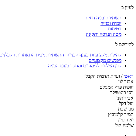
לעיין ב
תשתיות ובניה חוזית
יזמות ובנייה
בטיחות
מטה הנדסה ותקינה
להירשם ל
קהילות מקצועיות בענף הבנייה והתשתיות מבית התאחדות הקבלנים ו
מפגשים מקצועיים
קרן המלגות ללימודים ומחקר בענף הבניה
ראשי
/
ועדת תדמית הקבלן
אבנר לוי
חופית פרץ אמסלם
יוסי רוטשילד
אבי זיתוני
יעל דקל
מני שבת
תמיר קלמוביץ
יאיר סיון
שלמה קול