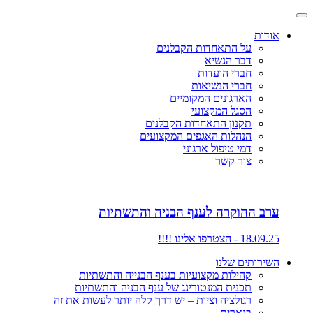
אודות
על התאחדות הקבלנים
דבר הנשיא
חברי הועדות
חברי הנשיאות
הארגונים המקומיים
הסגל המקצועי
תקנון התאחדות הקבלנים
הנהלות האגפים המקצועים
דמי טיפול ארגוני
צור קשר
ערב ההוקרה לענף הבניה והתשתיות
18.09.25 - הצטרפו אלינו !!!!
השירותים שלנו
קהילות מקצועיות בענף הבנייה והתשתיות
תכנית המנטורינג של ענף הבניה והתשתיות
רגולציה וציות – יש דרך קלה יותר לעשות את זה
בנארית