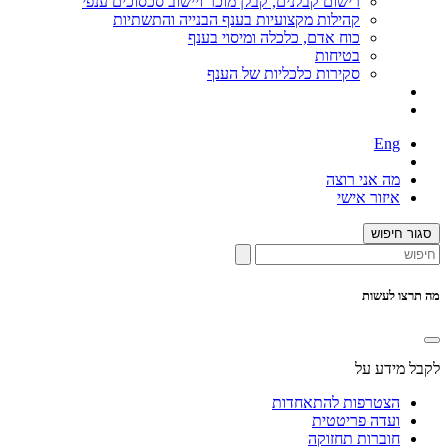
רישום קבלנים, קבלן מוכר ויישוב סכסוכים ענפי
קהילות מקצועיות בענף הבנייה והתשתיות
כוח אדם, כלכלה ומיסוי בענף
בטיחות
סקירות כלכליות של הענף
Eng
מה אני רוצה
איזור אישי
סגור חיפוש
מה תרצו לעשות
לקבל מידע על
הצטרפות להתאחדות
ועדה פריטטית
חוברות תחזוקה