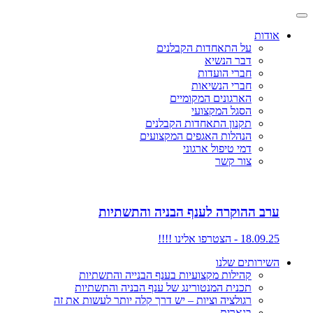
אודות
על התאחדות הקבלנים
דבר הנשיא
חברי הועדות
חברי הנשיאות
הארגונים המקומיים
הסגל המקצועי
תקנון התאחדות הקבלנים
הנהלות האגפים המקצועים
דמי טיפול ארגוני
צור קשר
ערב ההוקרה לענף הבניה והתשתיות
18.09.25 - הצטרפו אלינו !!!!
השירותים שלנו
קהילות מקצועיות בענף הבנייה והתשתיות
תכנית המנטורינג של ענף הבניה והתשתיות
רגולציה וציות – יש דרך קלה יותר לעשות את זה
בנארית