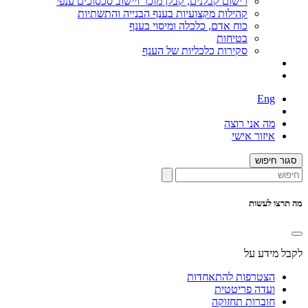
רישום קבלנים, קבלן מוכר ויישוב סכסוכים ענפי
קהילות מקצועיות בענף הבנייה והתשתיות
כוח אדם, כלכלה ומיסוי בענף
בטיחות
סקירות כלכליות של הענף
Eng
מה אני רוצה
איזור אישי
סגור חיפוש
מה תרצו לעשות
לקבל מידע על
הצטרפות להתאחדות
ועדה פריטטית
חוברות תחזוקה