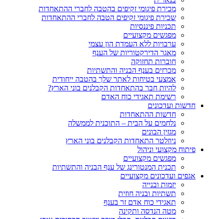
מכירת פיגומי זקיפים בהטבה לחברי ההתאחדות
שכירת פיגומי זקיפים הטבה לחברי ההתאחדות
תכניות פיננסיות
מפגשים מקצועיים
ערבויות ללא העמדת הון עצמי
מאגר הדירקטוריות של הענף
חוברות תחזוקה
מכרזים בענף הבניה והתשתיות
אמצעי בטיחות לאתר שלך בהטבה ייחודית
להיות חבר בהתאחדות הקבלנים בוני הארץ?
רשימת תאגידי כוח האדם
חדשות ועדכונים
חדשות ההתאחדות
נלחמים על הבית – התוכנית לממשלה
מגזין הבונים
ניוזלטר התאחדות הקבלנים בוני הארץ
פיתוח מקצועי וניהול
מפגשים מקצועיים
תכנית המנטורינג של ענף הבניה והתשתיות
אגפים ועדכונים מקצועיים
יזמות ובנייה
תשתיות ובניה חוזית
תאגידי כוח אדם זר בענף
מטה הנדסה ותקינה